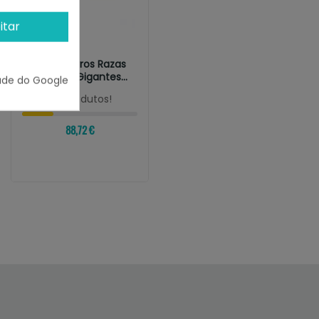
itar
PHARMADIET
Hyaloral Perros Razas
Grandes Y Gigantes...
ade do Google
¡Últimas produtos!
88,72 €