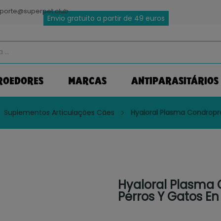
porte@superpet.club
Envio gratuito a partir de 49 euros
ROEDORES
MARCAS
ANTIPARASITÁRIOS
Suplementos Articulações Cães
Hyaloral Plasma Condropr
Hyaloral Plasma 
Perros Y Gatos E