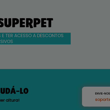
 SUPERPET
 E TER ACESSO A DESCONTOS
SIVOS
JUDÁ-LO
ENVIE-NO
soport
r altura!