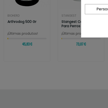
Perso
BIOHERD
STANGEST
Arthrodog 500 Gr
Stangest Condrocare
Para Perros Y Gatos
¡Últimas produtos!
¡Últimas produtos!
45,83 €
73,07 €