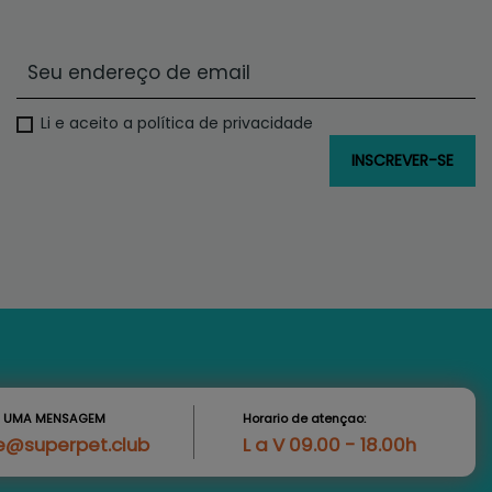
Li e aceito a política de privacidade
S UMA MENSAGEM
Horario de atençao:
e@superpet.club
L a V 09.00 - 18.00h