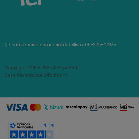
N.º autorización comercial detallista: 09-375-CDMV
Copyright 2016 - 2025 © SuperPet
Desenho web por Difadi.com