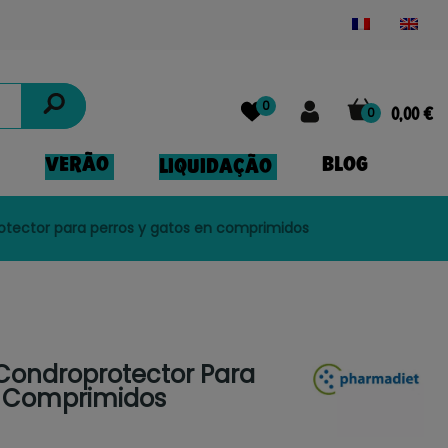
Powered by
Translate
0
0
0,00 €
VERÃO
BLOG
LIQUIDAÇÃO
otector para perros y gatos en comprimidos
Condroprotector Para
n Comprimidos