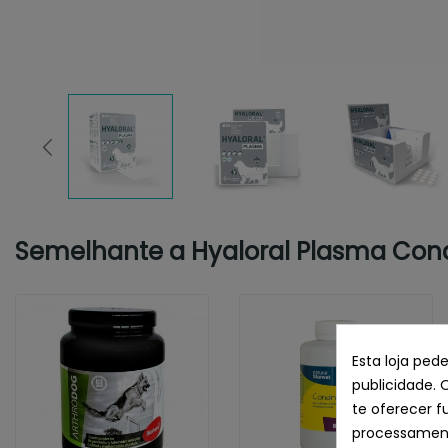
Semelhante a Hyaloral Plasma Con
Esta loja ped
publicidade. 
te oferecer f
processament