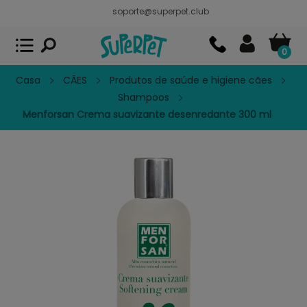
soporte@superpet.club
Superpet, comida para mascotas
VER
x
Superpet Club.
APP GRATIS - En
Google Play
0
Casa
CÃES
Produtos de saúde e higiene cães
Shampoos
Menforsan Crema suavizante desenredante 300 ml