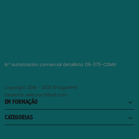
N.º autorización comercial detallista: 09-375-CDMV
Copyright 2016 - 2025 © SuperPet
Desenho web por Difadi.com
EM FORMAÇÃO
keyboard_arrow_down
CATEGORIAS
keyboard_arrow_down