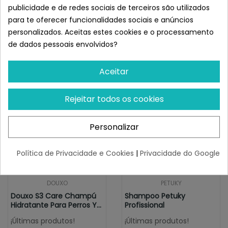
Também pode ser aplicado após o champô, deixando-
publicidade e de redes sociais de terceiros são utilizados
o ligado por alguns momentos e enxaguando com
para te oferecer funcionalidades sociais e anúncios
água morna antes de escovar.
personalizados. Aceitas estes cookies e o processamento
Semelhante a Menforsan Crema
de dados pessoais envolvidos?
suavizante desenredante 300 ml
Aceitar
Rejeitar todos os cookies
Personalizar
Política de Privacidade e Cookies
|
Privacidade do Google
DOUXO
PETUKY
Douxo S3 Care Champú
Shampoo Petuky
Hidratante Para Perros Y
Profissional
Gatos
¡Últimas produtos!
¡Últimas produtos!