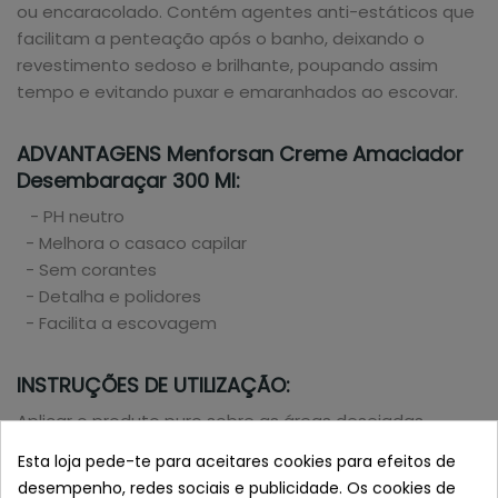
ou encaracolado. Contém agentes anti-estáticos que
facilitam a penteação após o banho, deixando o
revestimento sedoso e brilhante, poupando assim
tempo e evitando puxar e emaranhados ao escovar.
ADVANTAGENS Menforsan Creme Amaciador
Desembaraçar 300 Ml:
- PH neutro
- Melhora o casaco capilar
- Sem corantes
- Detalha e polidores
- Facilita a escovagem
INSTRUÇÕES DE UTILIZAÇÃO:
Aplicar o produto puro sobre as áreas desejadas
massajando e deixando-o actuar por alguns
Esta loja pede-te para aceitares cookies para efeitos de
momentos antes da lavagem com champô.
desempenho, redes sociais e publicidade. Os cookies de