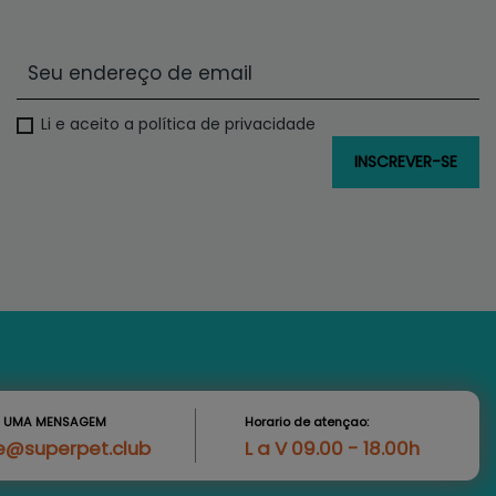
Li e aceito a política de privacidade
S UMA MENSAGEM
Horario de atençao:
e@superpet.club
L a V 09.00 - 18.00h