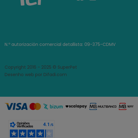
N.º autorización comercial detallista: 09-375-CDMV
Copyright 2016 - 2025 © SuperPet
Desenho web por Difadi.com