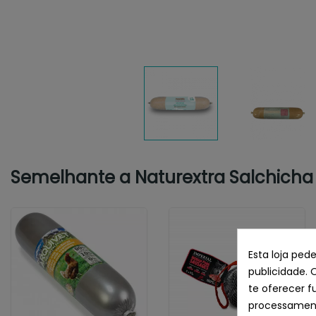
Semelhante a Naturextra Salchicha A
Esta loja ped
publicidade. 
te oferecer f
processament