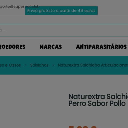
porte@superpet.club
Envio gratuito a partir de 49 euros
ROEDORES
MARCAS
ANTIPARASITÁRIOS
es e Ossos
Salsichas
Naturextra Salchicha Articulaciones
Naturextra Salchi
Perro Sabor Pollo