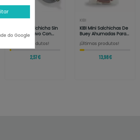
itar
ARQUIVET
KIBI
Arquivet Salchicha Sin
KIBI Mini Salchichas De
Cereales Pavo Con
Buey Ahumadas Para
ade do Google
Verduras...
Perros
¡Últimas produtos!
¡Últimas produtos!
2,57 €
13,98 €