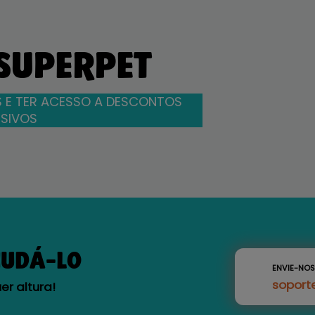
 SUPERPET
 E TER ACESSO A DESCONTOS
SIVOS
JUDÁ-LO
ENVIE-NO
soport
r altura!