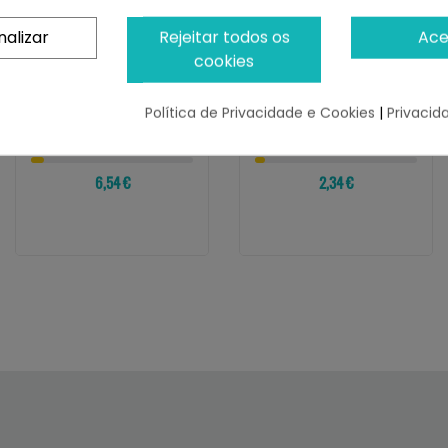
nalizar
Rejeitar todos os
Ace
cookies
ALPHA SPIRIT
ARQUIVET
Alpha Spirit Lata
Arquivet Salchicha Sin
Salchichas Frankfurt
Cereales Conejo Con
Política de Privacidade e Cookies
|
Privacid
Para Perros...
Verduras...
¡Últimas produtos!
¡Últimas produtos!
6,54 €
2,34 €