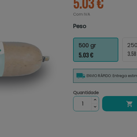
5.03 €
Com IVA
Peso
250
500 gr
3.58
5.03 €
ENVIO RÁPIDO: Entrega est
Quantidade
