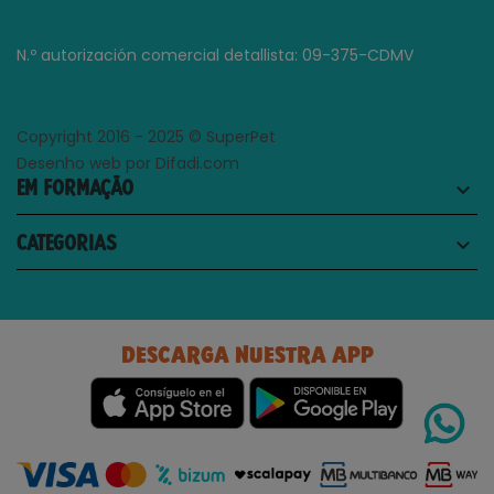
N.º autorización comercial detallista: 09-375-CDMV
Copyright 2016 - 2025 © SuperPet
Desenho web por Difadi.com
EM FORMAÇÃO
keyboard_arrow_down
CATEGORIAS
keyboard_arrow_down
DESCARGA NUESTRA APP