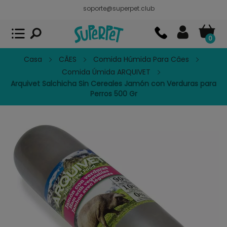
soporte@superpet.club
Superpet, comida para mascotas
VER
x
Superpet Club.
APP GRATIS - En
Google Play
0
Casa
CÃES
Comida Húmida Para Câes
Comida Úmida ARQUIVET
Arquivet Salchicha Sin Cereales Jamón con Verduras para
Perros 500 Gr