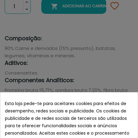

ADICIONAR AO CARRINHO
Composição:
90% Carne e derivados (15% presunto), batatas,
legumes, vitaminas e minerais.
Aditivos:
Conservantes.
Componentes Analíticos:
Proteína bruta 15,71%, gordura bruta 7,20%, fibra bruta
3,09%, cinzas 3,08%, umidade 65,75%.
Esta loja pede-te para aceitares cookies para efeitos de
Instruções De Uso:
desempenho, redes sociais e publicidade. Os cookies de
Deixe sempre livre para o cão, água fresca e limpa.
publicidade e de redes sociais de terceiros são utilizados
Manter em um lugar fresco e seco. Servir à
para te oferecer funcionalidades sociais e anúncios
temperatura ambiente. Uma vez aberto manter na
personalizados. Aceitas estes cookies e o processamento
geladeira.