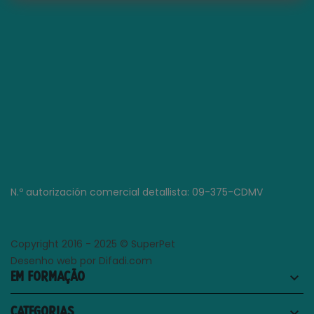
N.º autorización comercial detallista: 09-375-CDMV
Copyright 2016 - 2025 © SuperPet
Desenho web por Difadi.com
EM FORMAÇÃO
keyboard_arrow_down
CATEGORIAS
keyboard_arrow_down