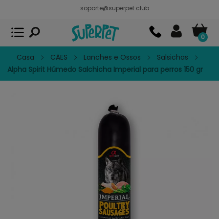
soporte@superpet.club
Superpet, comida para mascotas
VER
x
Superpet Club.
APP GRATIS - En
Google Play
0
Casa
CÃES
Lanches e Ossos
Salsichas
Alpha Spirit Húmedo Salchicha Imperial para perros 150 gr