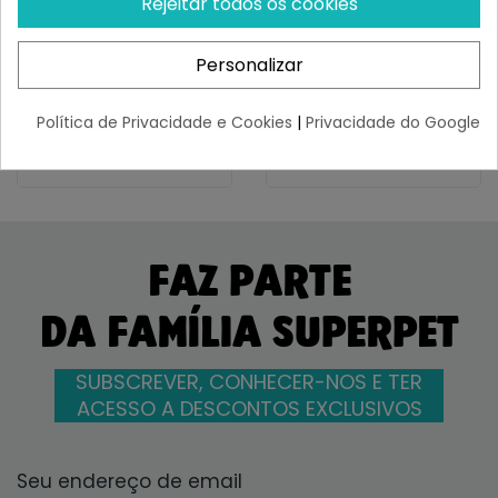
Rejeitar todos os cookies
KIBI Salchichas De Pato
Naturextra Salchicha
Para Perros
Articulaciones Para Perro
Sabor...
¡Últimas produtos!
¡Últimas produtos!
Personalizar
12,86 €
5,03 €
Política de Privacidade e Cookies
|
Privacidade do Google
FAZ PARTE
DA FAMÍLIA SUPERPET
SUBSCREVER, CONHECER-NOS E TER
ACESSO A DESCONTOS EXCLUSIVOS