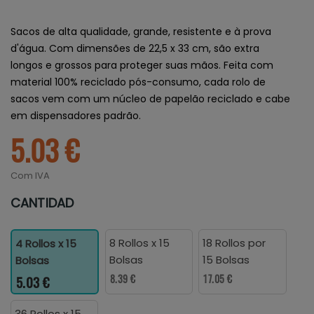
Sacos de alta qualidade, grande, resistente e à prova
d'água. Com dimensões de 22,5 x 33 cm, são extra
longos e grossos para proteger suas mãos. Feita com
material 100% reciclado pós-consumo, cada rolo de
sacos vem com um núcleo de papelão reciclado e cabe
em dispensadores padrão.
5.03 €
Com IVA
CANTIDAD
8 Rollos x 15
18 Rollos por
4 Rollos x 15
Bolsas
15 Bolsas
Bolsas
8.39 €
17.05 €
5.03 €
36 Rollos x 15