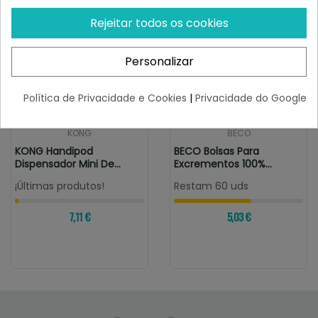
Rejeitar todos os cookies
Personalizar
Política de Privacidade e Cookies
|
Privacidade do Google
KONG
BECO
KONG Handipod
BECO Bolsas Para
Dispensador Mini De
Excrementos 100%
Bolsas Con Gel...
Reciclado Sin Aroma
¡Últimas produtos!
Restam 60 uds
7,11 €
5,03 €