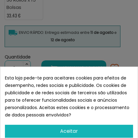
Bolsas
33.43 €
ENVIO RÁPIDO: Entrega estimada entre
11 de agosto
e
12 de agosto
Quantidade

ADICIONAR AO CARRINHO
Esta loja pede-te para aceitares cookies para efeitos de
desempenho, redes sociais e publicidade. Os cookies de
publicidade e de redes sociais de terceiros são utilizados
Semelhante a BECO Bolsas para
para te oferecer funcionalidades sociais e anúncios
excrementos 100% Reciclado Sin
personalizados. Aceitas estes cookies e o processamento
Aroma
de dados pessoais envolvidos?
Aceitar