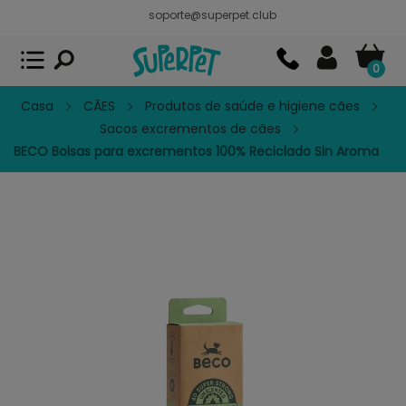
soporte@superpet.club
Superpet, comida para mascotas
VER
x
Superpet Club.
APP GRATIS - En
Google Play
0
Casa
CÃES
Produtos de saúde e higiene cães
Sacos excrementos de cães
BECO Bolsas para excrementos 100% Reciclado Sin Aroma