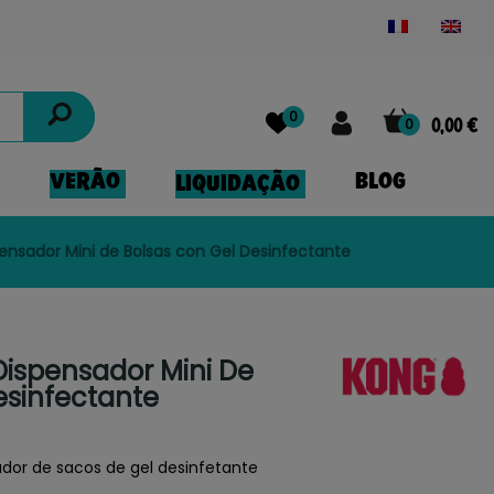
Powered by
Translate
0
0
0,00 €
VERÃO
BLOG
LIQUIDAÇÃO
nsador Mini de Bolsas con Gel Desinfectante
ispensador Mini De
esinfectante
dor de sacos de gel desinfetante