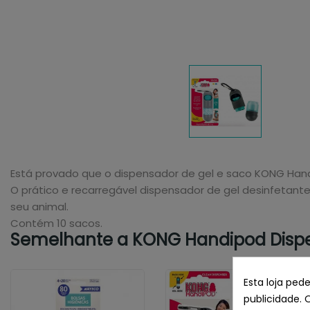
Está provado que o dispensador de gel e saco KONG Hand
O prático e recarregável dispensador de gel desinfetan
seu animal.
Contém 10 sacos.
Semelhante a KONG Handipod Dispen
Esta loja ped
publicidade. 