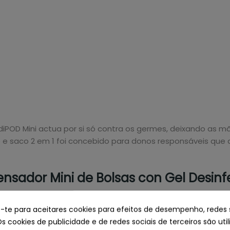
iPOD Mini actua por si só contra os germes, deixando as m
te e saco 2 em 1 foi concebido para donos responsáveis q
sador Mini de Bolsas con Gel Desinf
e-te para aceitares cookies para efeitos de desempenho, redes 
Os cookies de publicidade e de redes sociais de terceiros são uti