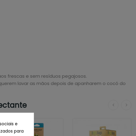
ãos frescas e sem resíduos pegajosos.
ue querem lavar as mãos depois de apanharem o cocó do
ectante
sociais e
lizados para