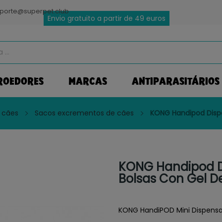
porte@superpet.club
Envio gratuito a partir de 49 euros
ROEDORES
MARCAS
ANTIPARASITÁRIOS
 cães
Sacos excrementos de cães
KONG Handipod Dispe
KONG Handipod D
Bolsas Con Gel D
KONG HandiPOD Mini Dispensa