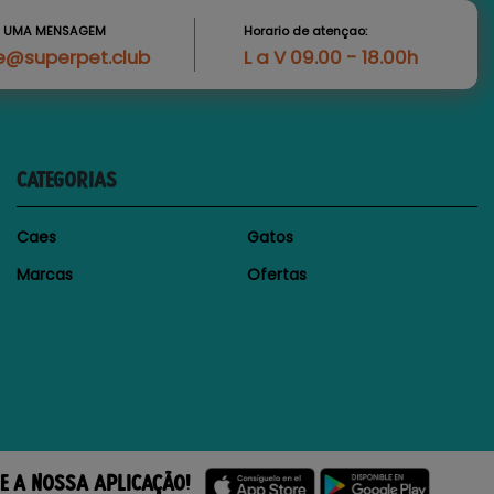
S UMA MENSAGEM
Horario de atençao:
e@superpet.club
L a V 09.00 - 18.00h
CATEGORIAS
Caes
Gatos
Marcas
Ofertas
E A NOSSA APLICAÇÃO!