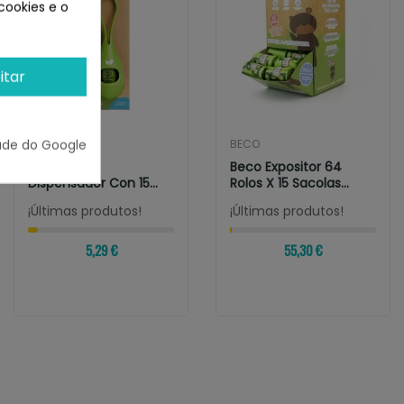
cookies e o
itar
ade do Google
EARTH RATED
BECO
Earth Rated
Beco Expositor 64
Dispensador Con 15
Rolos X 15 Sacolas
Bolsas Sin Perfume
Higiênicas
¡Últimas produtos!
¡Últimas produtos!
5,29 €
55,30 €