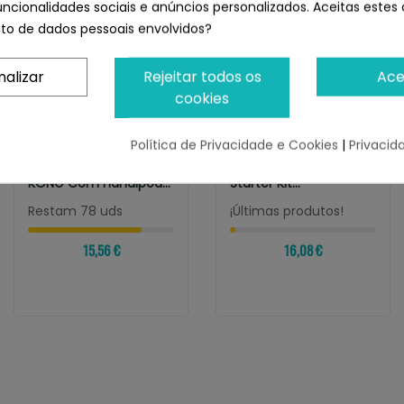
uncionalidades sociais e anúncios personalizados. Aceitas estes 
o de dados pessoais envolvidos?
nalizar
Rejeitar todos os
Ace
cookies
Política de Privacidade e Cookies
|
Privacid
KONG
KONG
Lançador De Bola
KONG Handipod Mini
KONG Com Handipod
Starter Kit
(dispensador De...
Intercambiable...
Restam 78 uds
¡Últimas produtos!
15,56 €
16,08 €