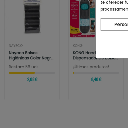
te oferecer f
processament
Perso
NAYECO
KONG
Nayeco Bolsas
KONG Handipod
Higiénicas Color Negro
Dispensador De Bolsas
Y Colores...
Con Gel...
Restam 56 uds
¡Últimas produtos!
2,08 €
8,40 €