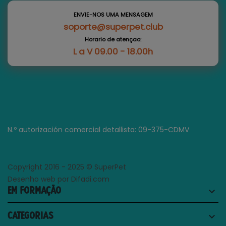
ENVIE-NOS UMA MENSAGEM
soporte@superpet.club
Horario de atençao:
L a V 09.00 - 18.00h
N.º autorización comercial detallista: 09-375-CDMV
Copyright 2016 - 2025 © SuperPet
Desenho web por Difadi.com
EM FORMAÇÃO
keyboard_arrow_down
CATEGORIAS
keyboard_arrow_down