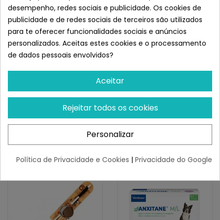
e podem ser administrados facilmente com a mão ou
desempenho, redes sociais e publicidade. Os cookies de
no recipiente da comida como uma guloseima.
publicidade e de redes sociais de terceiros são utilizados
Para mais informações, consulte o seu veterinário.
para te oferecer funcionalidades sociais e anúncios
personalizados. Aceitas estes cookies e o processamento
Composição
de dados pessoais envolvidos?
Gama-ciclodextrina, chá verde seco concentrado*
(min 22,8%), maltodextrina, subprodutos do peixe,
Aceitar
minerais, leveduras, estearato de magnésio, açúcares.
*Fonte rica em L-teanina
Rejeitar todos os cookies
Semelhante a Virbac Anxitane
Comprimidos Naturales para
Combatir el estrés de Perros y
Personalizar
Gatos Talla S
Política de Privacidade e Cookies
|
Privacidade do Google