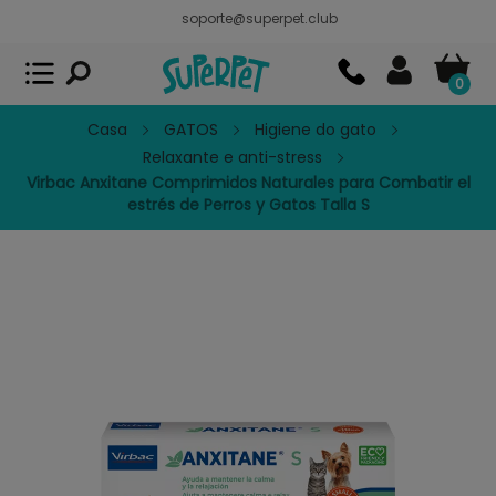
soporte@superpet.club
Superpet, comida para mascotas
VER
x
Superpet Club.
APP GRATIS - En
Google Play
0
Casa
GATOS
Higiene do gato
Relaxante e anti-stress
Virbac Anxitane Comprimidos Naturales para Combatir el
estrés de Perros y Gatos Talla S