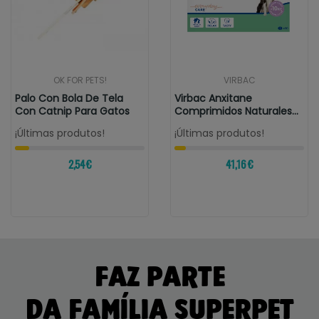
OK FOR PETS!
VIRBAC
Palo Con Bola De Tela
Virbac Anxitane
Con Catnip Para Gatos
Comprimidos Naturales
Para Combatir...
¡Últimas produtos!
¡Últimas produtos!
2,54 €
41,16 €
FAZ PARTE
DA FAMÍLIA SUPERPET