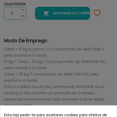
Quantidade

ADICIONAR AO CARRINHO
Modo De Emprego
Cães < 10 kg e gatos: 1⁄2 comprimido de ANXITANE S
pela manhã e à tarde.
10 kg < Cães < 25 kg: 1⁄2 comprimido de ANXITANE M/L
pela manhã e à tarde.
Cães > 25 kg: 1 comprimido de ANXITANE M/L pela
manhã e à tarde.
Para o melhor resultado, administrar ANXITANE duas
vezes por dia durante um período de 2 meses,
repetindo se necessário. Não exceder a dose diária
recomendada.
Os comprimidos de ANXITANE são altamente palatáveis
Esta loja pede-te para aceitares cookies para efeitos de