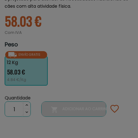
cães com alta atividade física.
58.03 €
Com IVA
Peso
ENVÍO GRATIS
12 Kg
58.03 €
4.84 €/Kg
Quantidade

ADICIONAR AO CARRINHO