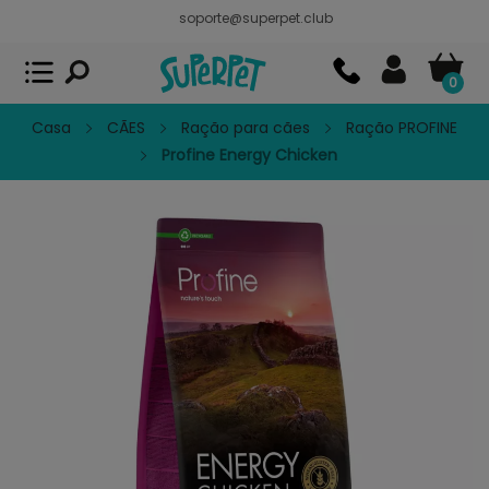
soporte@superpet.club
Superpet, comida para mascotas
VER
x
Superpet Club.
APP GRATIS - En
Google Play
0
Casa
CÃES
Ração para cães
Ração PROFINE
Profine Energy Chicken