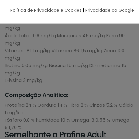
Selénio 0,2 mg/kg Cloreto de colina 700 mg/kg Cobre 18
Política de Privacidade e Cookies
|
Privacidade do Google
mg/kg
Vitamina B2 4 mg/kg Vitamina B12 0,05 mg/kg Iodo 0,7
mg/kg
Ácido fólico 0,6 mg/kg Manganês 45 mg/kg Ferro 90
mg/kg
Vitamina B1 1 mg/kg Vitamina B6 1,5 mg/kg Zinco 100
mg/kg
Biotina 0,05 mg/kg Niacina 15 mg/kg DL-metionina 15
mg/kg
L-lysina 3 mg/kg
Composição Analítica:
Proteína 24 % Gordura 14 % Fibra 2 % Cinzas 5,2 % Cálcio
1 mg/kg
Fósforo 0,8 % humidade 10 % Omega-3 0,55 % Omega-
6 1,70 %.
Semelhante a Profine Adult