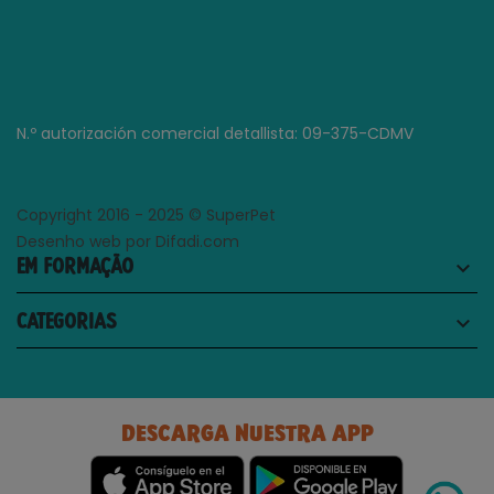
N.º autorización comercial detallista: 09-375-CDMV
Copyright 2016 - 2025 © SuperPet
Desenho web por Difadi.com
EM FORMAÇÃO
keyboard_arrow_down
CATEGORIAS
keyboard_arrow_down
DESCARGA NUESTRA APP