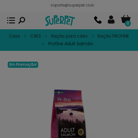
soporte@superpet.club
Superpet, comida para mascotas
VER
x
Superpet Club.
APP GRATIS - En
Google Play
0
Casa
CÃES
Ração para cães
Ração PROFINE
Profine Adult Salmão
Em Promoção!