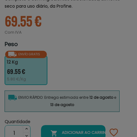
seco para uso diário, da Profine.
69.55 €
Com IVA
Peso
ENVÍO GRATIS
12 Kg
69.55 €
5.80 €/Kg
ENVIO RÁPIDO: Entrega estimada entre
12 de agosto
e
13 de agosto
Quantidade

ADICIONAR AO CARRINHO