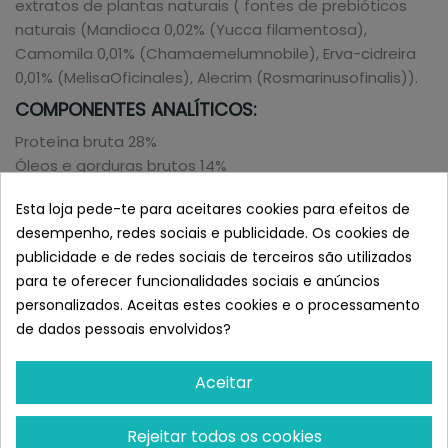
extratos de plantas naturais ( fontes de prebióticos
naturais (Mandioca 0,02% (Yucca filamentosa),
Camomila 0,01% (Chamaemelumnobile), Erva-cidreira
0,01% (MelisaOficinales), Alecrim (Rosmarinusofinalis)).
COMPONENTES ANALÍTICOS:
Proteína bruta 28%
Óleos e gorduras brutos 14%
Fibras brutas 2,4%
Esta loja pede-te para aceitares cookies para efeitos de
Matéria inorgânica 7,9%
desempenho, redes sociais e publicidade. Os cookies de
Umidade 10%
publicidade e de redes sociais de terceiros são utilizados
para te oferecer funcionalidades sociais e anúncios
ADITIVOS:
personalizados. Aceitas estes cookies e o processamento
Aditivos nutricionais/kg: Oligoelementos: Ferro 180 mg
de dados pessoais envolvidos?
(como carbonato ferroso), Iodo 1,8 mg (como iodeto
de potássio), Cobre 11 mg (como sulfato cúprico
Aceitar
pentahidratado), Manganês 40 mg (como óxido de
manganoso), Zinco 150 mg (como óxido de zinco),
Rejeitar todos os cookies
selênio 0,33 mg (como selenito de sódio). Aditivos