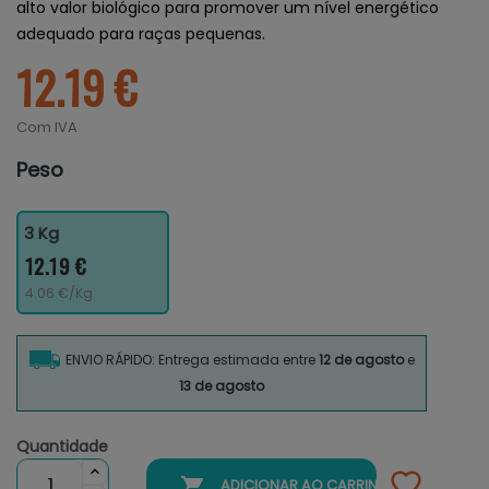
alto valor biológico para promover um nível energético
adequado para raças pequenas.
12.19 €
Com IVA
Peso
3 Kg
12.19 €
4.06 €/Kg
ENVIO RÁPIDO: Entrega estimada entre
12 de agosto
e
13 de agosto
Quantidade

ADICIONAR AO CARRINHO