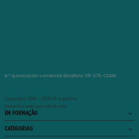
N.º autorización comercial detallista: 09-375-CDMV
Copyright 2016 - 2025 © SuperPet
Desenho web por Difadi.com
EM FORMAÇÃO
keyboard_arrow_down
CATEGORIAS
keyboard_arrow_down