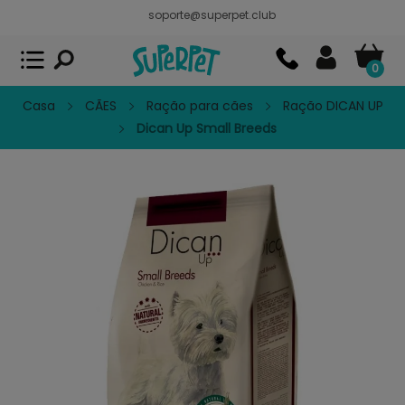
soporte@superpet.club
Superpet, comida para mascotas
VER
x
Superpet Club.
APP GRATIS - En
Google Play
0
Casa
CÃES
Ração para cães
Ração DICAN UP
Dican Up Small Breeds