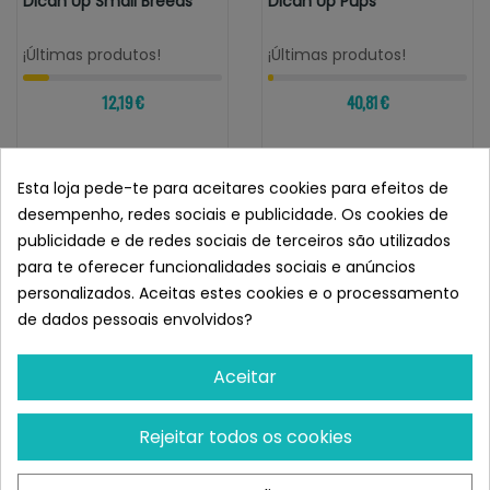
Dican Up Small Breeds
Dican Up Pups
¡Últimas produtos!
¡Últimas produtos!
12,19 €
40,81 €
Esta loja pede-te para aceitares cookies para efeitos de
desempenho, redes sociais e publicidade. Os cookies de
publicidade e de redes sociais de terceiros são utilizados
Chegámos ao fim desta página.
Voltar ao topo
para te oferecer funcionalidades sociais e anúncios
Dican Up
é um
ração para cães
que oferece um
alimento
personalizados. Aceitas estes cookies e o processamento
completo e saboroso
para caninos. Os seus ingredientes
de dados pessoais envolvidos?
incluem uma grande quantidade de atum, que, sendo um
peixe oleoso, fornece um
elevado nível de proteína
que
Aceitar
beneficia o coração e o sistema nervoso. Além disso, é um
alimento altamente digerível
que protege a mucosa
Rejeitar todos os cookies
intestinal e ajuda à digestão do animal, graças à sua
grande quantidade de arroz.