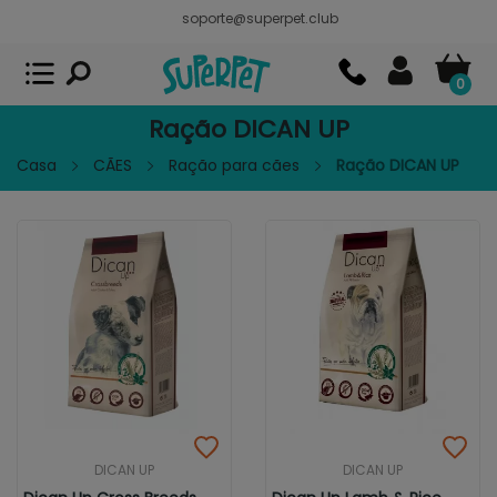
soporte@superpet.club
Superpet, comida para mascotas
VER
x
Superpet Club.
APP GRATIS - En
Google Play
0
Ração DICAN UP
Casa
CÃES
Ração para cães
Ração DICAN UP
DICAN UP
DICAN UP