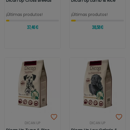
Dican Up Cross Breeds
Dican Up Lamb & Rice
¡Últimas produtos!
¡Últimas produtos!
37,46 €
38,58 €
DICAN UP
DICAN UP