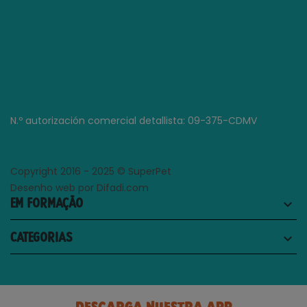
N.º autorización comercial detallista: 09-375-CDMV
Copyright 2016 - 2025 © SuperPet
Desenho web por Difadi.com
EM FORMAÇÃO
keyboard_arrow_down
CATEGORIAS
keyboard_arrow_down