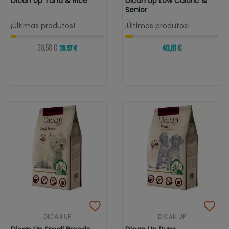
Dican Up Tuna & Rice
Dican Up Low Caloric &
Senior
¡Últimas produtos!
¡Últimas produtos!
38,58 €
40,81 €
38,57 €
DICAN UP
DICAN UP