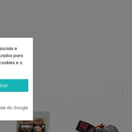
sociais e
lizados para
cookies e o
itar
ade do Google