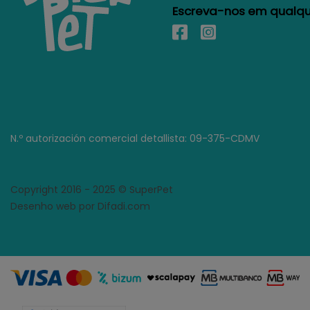
Escreva-nos em qualque
N.º autorización comercial detallista: 09-375-CDMV
Copyright 2016 - 2025 © SuperPet
Desenho web por Difadi.com