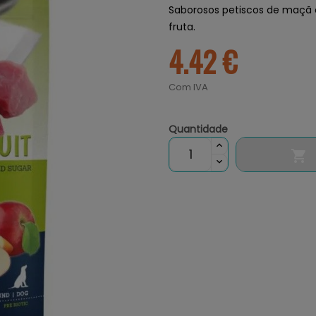
Saborosos petiscos de maçã e
fruta.
4.42 €
Com IVA
Quantidade
