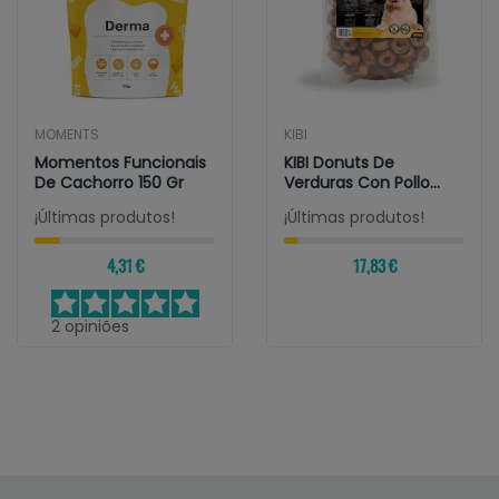
MOMENTS
KIBI
Momentos Funcionais
KIBI Donuts De
De Cachorro 150 Gr
Verduras Con Pollo
Para Perros
¡Últimas produtos!
¡Últimas produtos!
4,31 €
17,83 €
2
opiniões