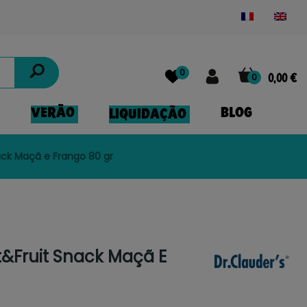
Powered by
Translate
0
0
0,00 €
VERÃO
BLOG
LIQUIDAÇÃO
ack Maçã e Frango 80 gr
t&Fruit Snack Maçã E