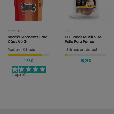
MOMENTS
KIBI
Snacks Moments Para
KIBI Snack Muslito De
Cães 60 Gr
Pollo Para Perros
Restam 84 uds
¡Últimas produtos!
1,68 €
16,21 €
2
opiniões