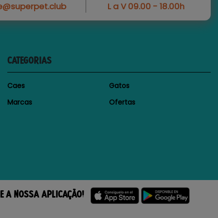
e@superpet.club
L a V 09.00 - 18.00h
CATEGORIAS
Caes
Gatos
Marcas
Ofertas
E A NOSSA APLICAÇÃO!