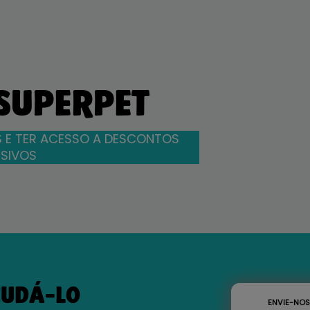
 SUPERPET
 E TER ACESSO A DESCONTOS
SIVOS
JUDÁ-LO
ENVIE-NO