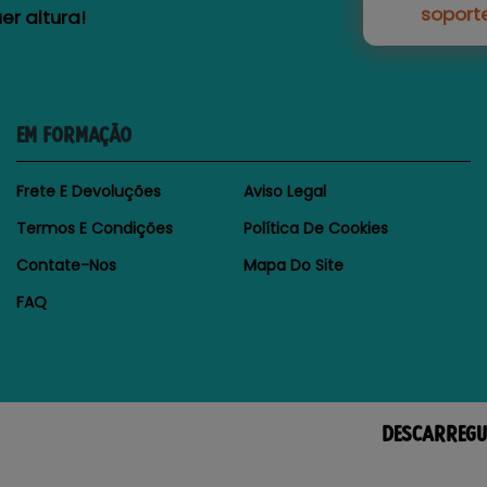
soport
r altura!
EM FORMAÇÃO
Frete E Devoluções
Aviso Legal
Termos E Condições
Política De Cookies
Contate-Nos
Mapa Do Site
FAQ
DESCARREGU