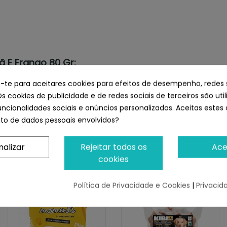
 E Frango 80 Gr:
osacarides (Fos) 0,5%, sódio 0,2%.
e-te para aceitares cookies para efeitos de desempenho, redes 
Os cookies de publicidade e de redes sociais de terceiros são uti
uncionalidades sociais e anúncios personalizados. Aceitas estes 
,6%, Cinzas brutas: 3,2%, Humidade: 17%.
o de dados pessoais envolvidos?
nalizar
Rejeitar todos os
Ace
it Snack Manzana y Pollo 80 gr
cookies
Política de Privacidade e Cookies
|
Privacid