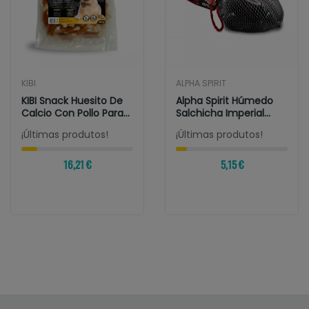
KIBI
ALPHA SPIRIT
KIBI Snack Huesito De
Alpha Spirit Húmedo
Calcio Con Pollo Para
Salchicha Imperial
Perros
Para Perros 5...
¡Últimas produtos!
¡Últimas produtos!
16,21 €
5,15 €