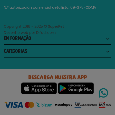
N.º autorización comercial detallista: 09-375-CDMV
Copyright 2016 - 2025 © SuperPet
Desenho web por Difadi.com
EM FORMAÇÃO
keyboard_arrow_down
CATEGORIAS
keyboard_arrow_down
DESCARGA NUESTRA APP