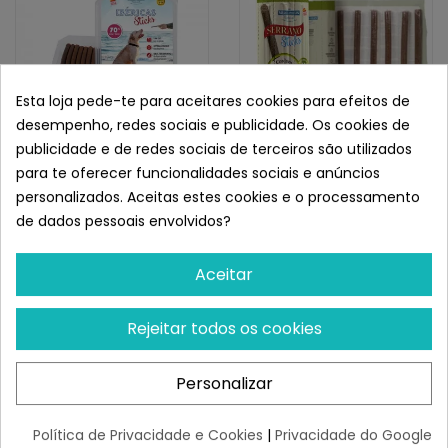
Esta loja pede-te para aceitares cookies para efeitos de
desempenho, redes sociais e publicidade. Os cookies de
publicidade e de redes sociais de terceiros são utilizados
para te oferecer funcionalidades sociais e anúncios
MEDITERRANEAN
MEDITERRANEAN
personalizados. Aceitas estes cookies e o processamento
Mediterranean Ibéricas
Mediterranean Serrano
de dados pessoais envolvidos?
Sticks Ricas Em Borrego
Sticks 16 Uds
Restam 67 uds
¡Últimas produtos!
Aceitar
4,75 €
3,63 €
Rejeitar todos os cookies
1
opiniões
Personalizar
Política de Privacidade e Cookies
|
Privacidade do Google