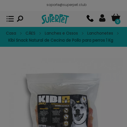
soporte@superpet.club
Superpet, comida para mascotas
VER
x
Superpet Club.
APP GRATIS - En
Google Play
0
Casa
CÃES
Lanches e Ossos
Lanchonetes
Kibi Snack Natural de Cecina de Pollo para perros 1 Kg