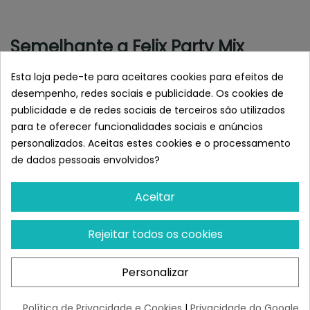
Semelhante a Felix Party Mix
Snacks Pack 8 x 60 gr
Esta loja pede-te para aceitares cookies para efeitos de
desempenho, redes sociais e publicidade. Os cookies de
publicidade e de redes sociais de terceiros são utilizados
para te oferecer funcionalidades sociais e anúncios
personalizados. Aceitas estes cookies e o processamento
de dados pessoais envolvidos?
Aceitar
Rejeitar todos os cookies
FELIX
MEDITERRANEAN
Félix Crispies Buey Y Pollo
Mediterranean Serrano
Personalizar
45 Gr
Snacks Para Gatos Urinary
Pollo
¡Últimas produtos!
¡Últimas produtos!
Política de Privacidade e Cookies
|
Privacidade do Google