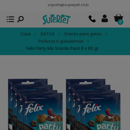
soporte@superpet.club
Superpet, comida para mascotas
VER
x
Superpet Club.
APP GRATIS - En
Google Play
0
Casa
GATOS
Snacks para gatos
Petiscos e guloseimas
Felix Party Mix Snacks Pack 8 x 60 gr