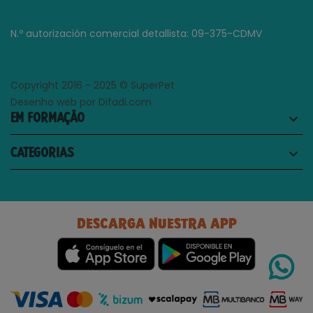
N.º autorización comercial detallista: 09-375-CDMV
Copyright 2016 - 2025 © SuperPet
Desenho web por Difadi.com
EM FORMAÇÃO
keyboard_arrow_down
CATEGORIAS
keyboard_arrow_down
DESCARGA NUESTRA APP