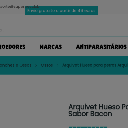
porte@superpet.club
Envio gratuito a partir de 49 euros
ROEDORES
MARCAS
ANTIPARASITÁRIOS
Lanches e Ossos
Ossos
Arquivet Hueso para perros Arqu
Arquivet Hueso P
Sabor Bacon