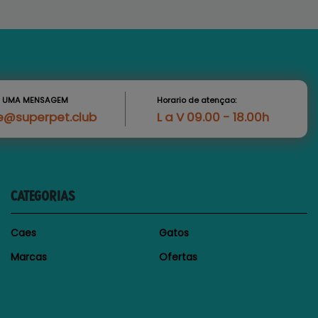
S UMA MENSAGEM
Horario de atençao:
e@superpet.club
L a V 09.00 - 18.00h
CATEGORIAS
Caes
Gatos
Marcas
Ofertas