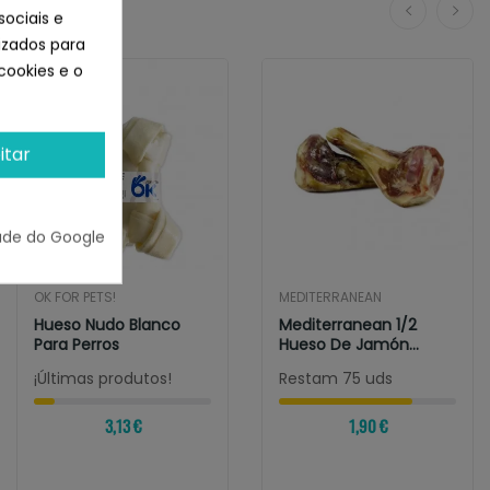
sociais e
lizados para
cookies e o
itar
ade do Google
OK FOR PETS!
MEDITERRANEAN
Hueso Nudo Blanco
Mediterranean 1/2
Para Perros
Hueso De Jamón
Serrano
¡Últimas produtos!
Restam 75 uds
3,13 €
1,90 €