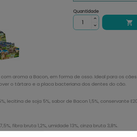
Quantidade

, com aroma a Bacon, em forma de osso. Ideal para os cães
over o tártaro e a placa bacteriana dos dentes do cão.
 lecitina de soja 5%, sabor de Bacon 1,5%, conservante E20
 7,5%, fibra bruta 1,2%, umidade 13%, cinza bruta 3,8%.