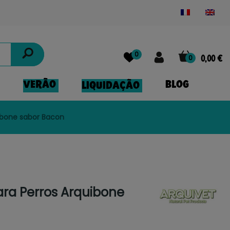
Powered by
Translate
0
0
0,00 €
VERÃO
BLOG
LIQUIDAÇÃO
ibone sabor Bacon
ara Perros Arquibone