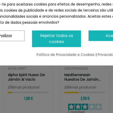
perros Arquibone sabor Bacon
e-te para aceitares cookies para efeitos de desempenho, redes 
Os cookies de publicidade e de redes sociais de terceiros são uti
uncionalidades sociais e anúncios personalizados. Aceitas estes 
o de dados pessoais envolvidos?
nalizar
Rejeitar todos os
Ace
cookies
Política de Privacidade e Cookies
|
Privacid
ALPHA SPIRIT
MEDITERRANEAN
Alpha Spirit Hueso De
Mediterranean
Jamón Al Vacío
Huesitos De Jamón
Serrano 40 Gr
¡Últimas produtos!
¡Últimas produtos!
1,86 €
2,56 €
1
opiniões