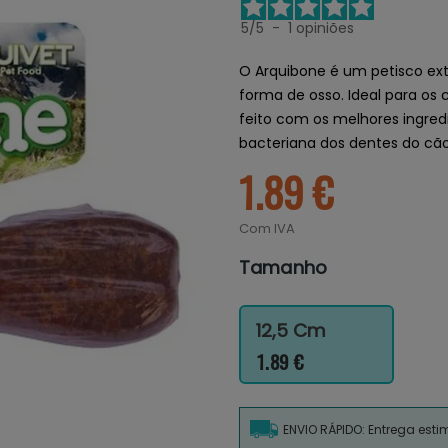
5
/
5
-
1
opiniões
O Arquibone é um petisco ex
forma de osso. Ideal para os
feito com os melhores ingredi
bacteriana dos dentes do cão
1.89 €
Com IVA
Tamanho
12,5 Cm
1.89 €
ENVIO RÁPIDO: Entrega est