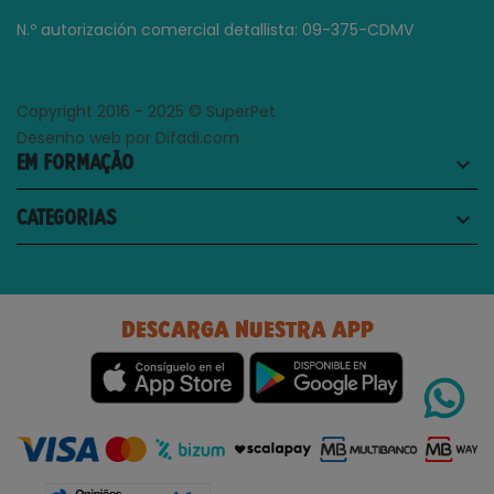
N.º autorización comercial detallista: 09-375-CDMV
Copyright 2016 - 2025 © SuperPet
Desenho web por Difadi.com
EM FORMAÇÃO
keyboard_arrow_down
CATEGORIAS
keyboard_arrow_down
DESCARGA NUESTRA APP