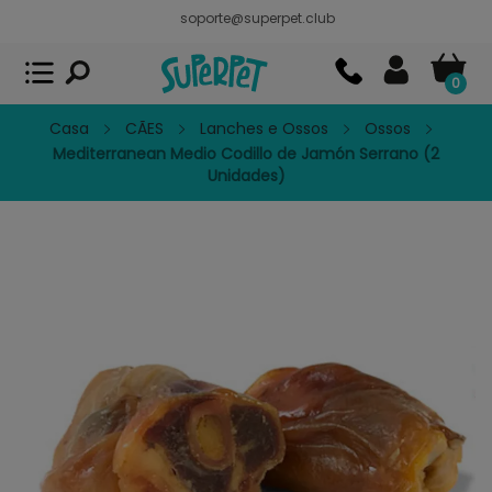
soporte@superpet.club
Superpet, comida para mascotas
VER
x
Superpet Club.
APP GRATIS - En
Google Play
0
Casa
CÃES
Lanches e Ossos
Ossos
Mediterranean Medio Codillo de Jamón Serrano (2
Unidades)