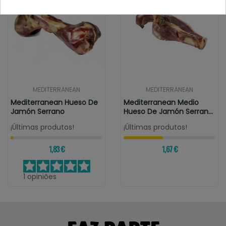
MEDITERRANEAN
MEDITERRANEAN
Mediterranean Hueso De
Mediterranean Medio
Jamón Serrano
Hueso De Jamón Serrano
Con Brocheta
¡Últimas produtos!
¡Últimas produtos!
1,83 €
1,67 €
1
opiniões