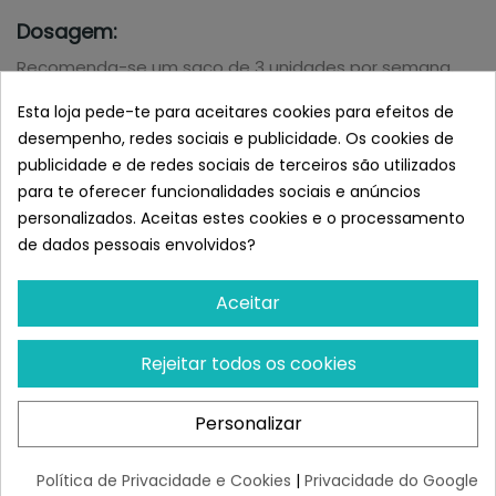
Dosagem:
Recomenda-se um saco de 3 unidades por semana.
Esta loja pede-te para aceitares cookies para efeitos de
Recomendação:
desempenho, redes sociais e publicidade. Os cookies de
Por ser um produto natural, o osso pode lascar. Neste
publicidade e de redes sociais de terceiros são utilizados
caso, remova imediatamente as peças pequenas.
para te oferecer funcionalidades sociais e anúncios
personalizados. Aceitas estes cookies e o processamento
Teste De Resistência À Fratura:
de dados pessoais envolvidos?
3,03 kn = 309 kg.
Força máxima de mordida - Mastim (252 Kg)
Aceitar
Semelhante a Mediterranean
Rejeitar todos os cookies
Medio Codillo de Jamón Serrano
(2 Unidades)
Personalizar
Política de Privacidade e Cookies
|
Privacidade do Google