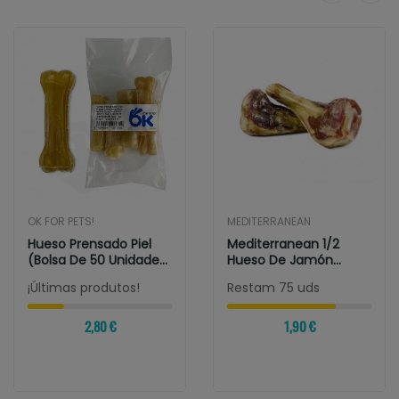
OK FOR PETS!
MEDITERRANEAN
Hueso Prensado Piel
Mediterranean 1/2
(Bolsa De 50 Unidades)
Hueso De Jamón
Para Perros
Serrano
¡Últimas produtos!
Restam 75 uds
2,80 €
1,90 €