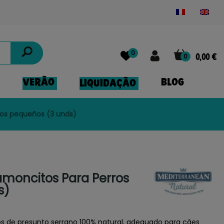
Powered by
Translate
0
0
0,00 €
VERÃO
BLOG
LIQUIDAÇÃO
ros pequeños (3 unds)
moncitos Para Perros
s)
s de presunto serrano 100% natural, adequado para cães