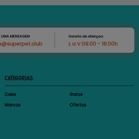
S UMA MENSAGEM
Horario de atençao:
e@superpet.club
L a V 09.00 - 18.00h
CATEGORIAS
Caes
Gatos
Marcas
Ofertas