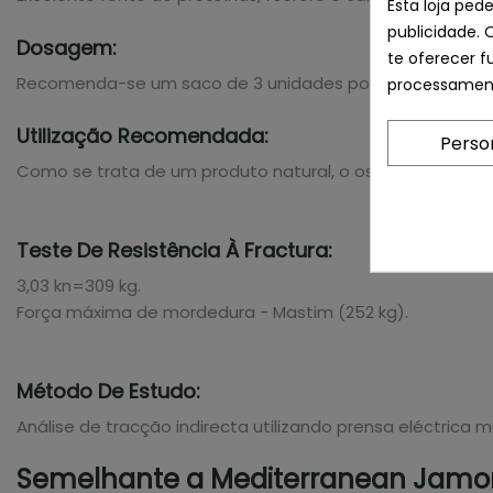
Esta loja ped
publicidade. 
Dosagem:
te oferecer f
Recomenda-se um saco de 3 unidades por semana.
processament
Utilização Recomendada:
Perso
Como se trata de um produto natural, o osso pode frag
Teste De Resistência À Fractura:
3,03 kn=309 kg.
Força máxima de mordedura - Mastim (252 kg).
Método De Estudo:
Análise de tracção indirecta utilizando prensa eléctrica 
Semelhante a Mediterranean Jamon