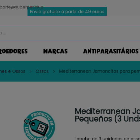
porte@superpet.club
Envio gratuito a partir de 49 euros
ROEDORES
MARCAS
ANTIPARASITÁRIOS
hes e Ossos
Ossos
Mediterranean Jamoncitos para per
Mediterranean Ja
Pequeños (3 Und
Lanche de 3 unidades de osso