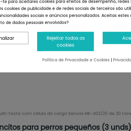
e-te para aceitares cookies para efeitos de desempenho, redes 
Os cookies de publicidade e de redes sociais de terceiros são uti
uncionalidades sociais e anúncios personalizados. Aceitas estes 
o de dados pessoais envolvidos?
nalizar
Rejeitar todos os
Ace
cookies
mentar-se. Neste caso, remover imediatamente as peças p
Política de Privacidade e Cookies
|
Privacid
multi-teste com célula de carga Servois ME-402/20 de 20 ton
citos para perros pequeños (3 unds