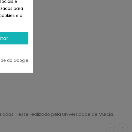
sociais e
lizados para
cookies e o
itar
equenas.
ade do Google
eladas. Teste realizado pela Universidade de Múrcia.
)