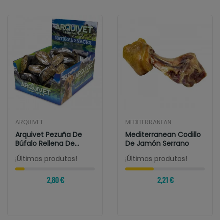
ARQUIVET
MEDITERRANEAN
Arquivet Pezuña De
Mediterranean Codillo
Búfalo Rellena De
De Jamón Serrano
Palitos De Piel...
¡Últimas produtos!
¡Últimas produtos!
2,80 €
2,21 €