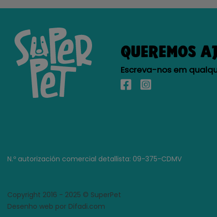
QUEREMOS A
Escreva-nos em qualque
N.º autorización comercial detallista: 09-375-CDMV
Copyright 2016 - 2025 © SuperPet
Desenho web por Difadi.com