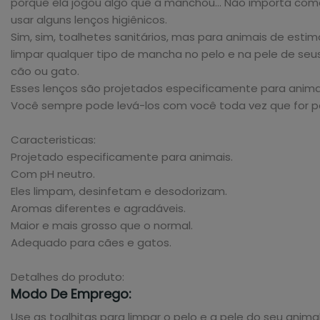
porque ela jogou algo que a manchou... Não importa com
usar alguns lenços higiênicos.
Sim, sim, toalhetes sanitários, mas para animais de es
limpar qualquer tipo de mancha no pelo e na pele de se
cão ou gato.
Esses lenços são projetados especificamente para animai
Você sempre pode levá-los com você toda vez que for pa
Caracteristicas:
Projetado especificamente para animais.
Com pH neutro.
Eles limpam, desinfetam e desodorizam.
Aromas diferentes e agradáveis.
Maior e mais grosso que o normal.
Adequado para cães e gatos.
Detalhes do produto:
Modo De Emprego:
Use as toalhitas para limpar o pelo e a pele do seu ani