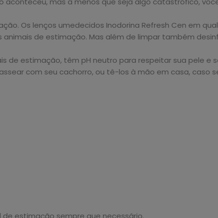
o aconteceu, mas a menos que seja algo catastrófico, você
timação. Os lenços umedecidos Inodorina Refresh Cen em q
us animais de estimação. Mas além de limpar também desi
s de estimação, têm pH neutro para respeitar sua pele e s
ssear com seu cachorro, ou tê-los à mão em casa, caso seu
mal de estimação sempre que necessário.