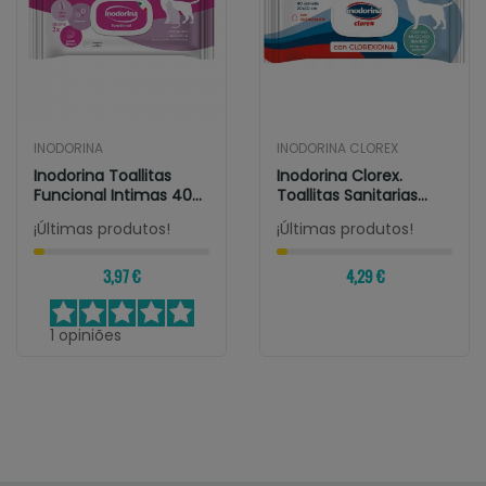
INODORINA
INODORINA CLOREX
Inodorina Toallitas
Inodorina Clorex.
Funcional Intimas 40
Toallitas Sanitarias
Toallitas
Para Perros...
¡Últimas produtos!
¡Últimas produtos!
3,97 €
4,29 €
1
opiniões