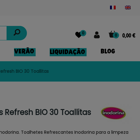
Powered by
Translate
0
0
0,00 €
VERÃO
BLOG
LIQUIDAÇÃO
Refresh BIO 30 Toallitas
s Refresh BIO 30 Toallitas
Inodorina. Toalhetes Refrescantes Inodorina para a limpeza