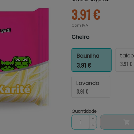
3.91 €
Com IVA
Cheiro
talc
Baunilha
3.91 €
3.91 €
Lavanda
3.91 €
Quantidade
