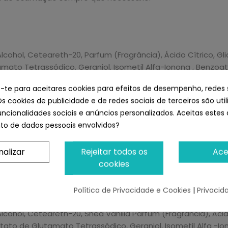
hol, Ceteareth-20, Parfum (Fragrância), Ácido Cítrico, Glice
ato Tetrassódico, Geraniol, Isometil Alfa-Ionona , Benzoato 
e-te para aceitares cookies para efeitos de desempenho, redes 
Os cookies de publicidade e de redes sociais de terceiros são uti
 Cítrico, Cetearyl Alcohol, Ceteareth-20, Glicerina, Gliceri
uncionalidades sociais e anúncios personalizados. Aceitas estes 
 Citral, Citronelol, Geraniol, Ceteareth-12 , palmitato de ce
o de dados pessoais envolvidos?
nalizar
Rejeitar todos os
Ace
 Cetearyl Alcohol, Ceteareth-20, Cipria Parfum (Fragrância),
cookies
na, Diacetato de glutamato tetrassódico, geraniol, isometil 
elal.
Política de Privacidade e Cookies
|
Privacid
hol, Ceteareth-20, Shea Vanilla Parfum (Fragrância), Ácido Cí
to de Glutamato Tetrassódico, Geraniol, Isometil Alfa -Iono