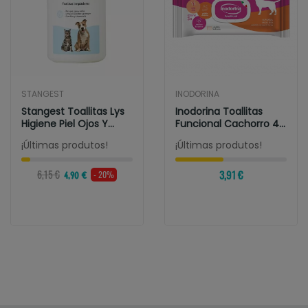
STANGEST
INODORINA
Stangest Toallitas Lys
Inodorina Toallitas
Higiene Piel Ojos Y
Funcional Cachorro 40
Oido
Toallitas
¡Últimas produtos!
¡Últimas produtos!
6,15 €
3,91 €
- 20%
4,90 €