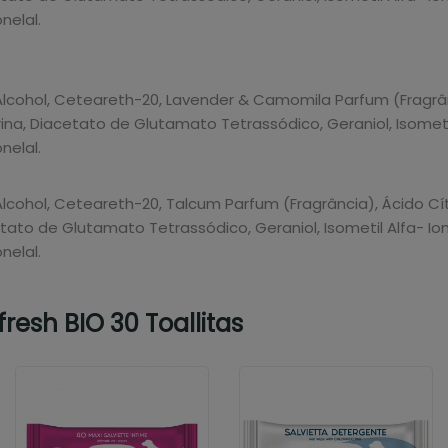
nelal.
ohol, Ceteareth-20, Lavender & Camomila Parfum (Fragrância),
na, Diacetato de Glutamato Tetrassódico, Geraniol, Isometil 
nelal.
hol, Ceteareth-20, Talcum Parfum (Fragrância), Ácido Cítrico
to de Glutamato Tetrassódico, Geraniol, Isometil Alfa- Iono
nelal.
resh BIO 30 Toallitas