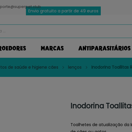
porte@superpet.club
Envio gratuito a partir de 49 euros
ROEDORES
MARCAS
ANTIPARASITÁRIOS
tos de saúde e higiene cães
lenços
Inodorina Toallitas 
Inodorina Toallita
Toalhetes de atualização da 
de cães ou gatos.