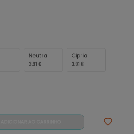
o
Neutra
Cipria
3.91 €
3.91 €
ADICIONAR AO CARRINHO