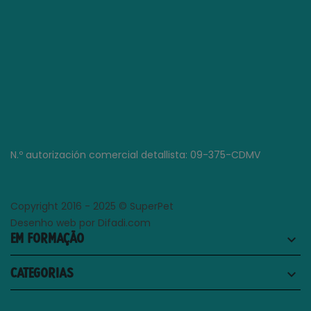
N.º autorización comercial detallista: 09-375-CDMV
Copyright 2016 - 2025 © SuperPet
Desenho web por Difadi.com
EM FORMAÇÃO
keyboard_arrow_down
CATEGORIAS
keyboard_arrow_down