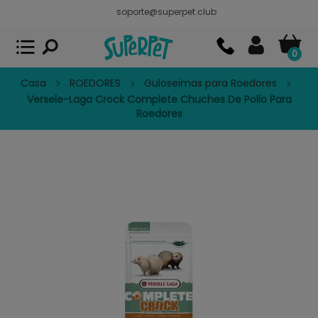
soporte@superpet.club
Superpet, comida para mascotas
VER
x
Superpet Club.
APP GRATIS - En
Google Play
0
Casa
ROEDORES
Guloseimas para Roedores
Versele-Laga Crock Complete Chuches De Pollo Para
Roedores