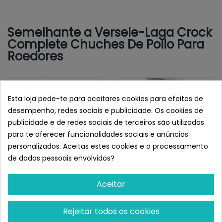
Semelhante a Versele-Laga Crock
Complete Chuches De Pollo Para
Roedores
Esta loja pede-te para aceitares cookies para efeitos de
desempenho, redes sociais e publicidade. Os cookies de
publicidade e de redes sociais de terceiros são utilizados
para te oferecer funcionalidades sociais e anúncios
personalizados. Aceitas estes cookies e o processamento
de dados pessoais envolvidos?
Aceitar
VERSELE-LAGA
VERSELE-LAGA
Versele-Laga Barritas
Versele-Laga Barritas
Sticks Para Conejos Y
Sticks Para Ratas Y
Rejeitar todos os cookies
Cobayas...
Ratones...