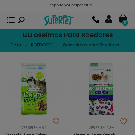
soporte@superpet.club
Superpet, comida para mascotas
VER
x
Superpet Club.
APP GRATIS - En
Google Play
0
Guloseimas Para Roedores
Casa
ROEDORES
Guloseimas para Roedores
VERSELE-LAGA
VERSELE-LAGA