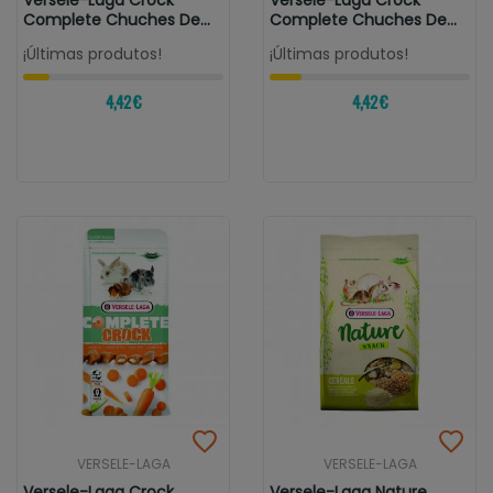
Versele-Laga Crock
Versele-Laga Crock
Complete Chuches De
Complete Chuches De
Hierbas Para...
Manzana Para...
¡Últimas produtos!
¡Últimas produtos!
4,42 €
4,42 €
VERSELE-LAGA
VERSELE-LAGA
Versele-Laga Crock
Versele-Laga Nature