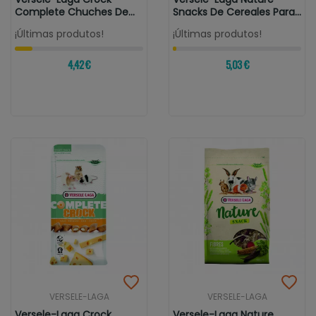
Complete Chuches De
Snacks De Cereales Para
Zanahoria...
Roedores
¡Últimas produtos!
¡Últimas produtos!
4,42 €
5,03 €
VERSELE-LAGA
VERSELE-LAGA
Versele-Laga Crock
Versele-Laga Nature