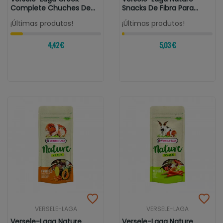
Complete Chuches De
Snacks De Fibra Para
Queso Para...
Roedores...
¡Últimas produtos!
¡Últimas produtos!
4,42 €
5,03 €
VERSELE-LAGA
VERSELE-LAGA
Versele-Laga Nature
Versele-Laga Nature