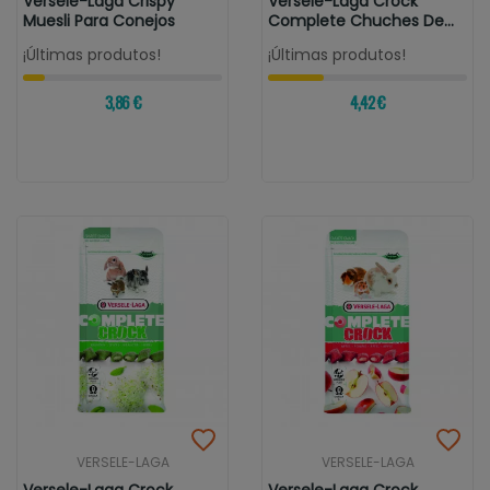
Versele-Laga Crispy
Versele-Laga Crock
Muesli Para Conejos
Complete Chuches De
Bayas Para...
¡Últimas produtos!
¡Últimas produtos!
3,86 €
4,42 €
VERSELE-LAGA
VERSELE-LAGA