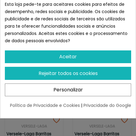
Sticks Para Conejos Y
Sticks Para Conejos Y
Esta loja pede-te para aceitares cookies para efeitos de
Cobayas...
Coballas...
desempenho, redes sociais e publicidade. Os cookies de
¡Últimas produtos!
¡Últimas produtos!
publicidade e de redes sociais de terceiros são utilizados
3,91 €
3,91 €
para te oferecer funcionalidades sociais e anúncios
personalizados. Aceitas estes cookies e o processamento
de dados pessoais envolvidos?
Aceitar
Rejeitar todos os cookies
Personalizar
Política de Privacidade e Cookies
|
Privacidade do Google
VERSELE-LAGA
VERSELE-LAGA
Versele-Laga Barritas
Versele-Laga Barritas