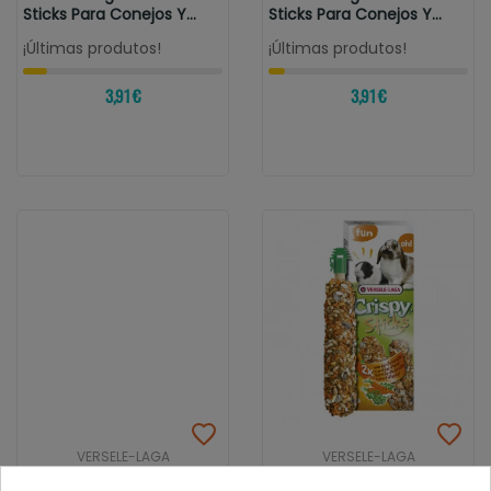
Sticks Para Conejos Y
Sticks Para Conejos Y
Coballas...
Cobayas...
¡Últimas produtos!
¡Últimas produtos!
3,91 €
3,91 €
VERSELE-LAGA
VERSELE-LAGA
Versele-Laga Barritas
Versele-Laga Barritas