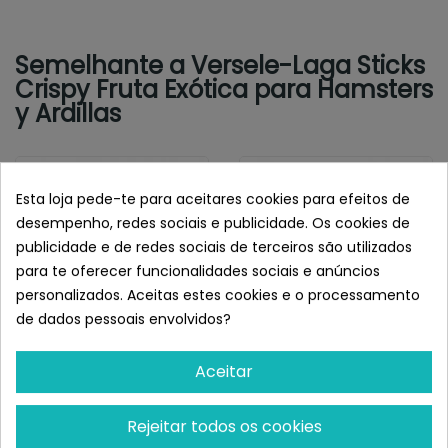
Semelhante a Versele-Laga Sticks
Crispy Fruta Exótica para Hamsters
y Ardillas
Esta loja pede-te para aceitares cookies para efeitos de
desempenho, redes sociais e publicidade. Os cookies de
publicidade e de redes sociais de terceiros são utilizados
para te oferecer funcionalidades sociais e anúncios
personalizados. Aceitas estes cookies e o processamento
de dados pessoais envolvidos?
Aceitar
VERSELE-LAGA
VERSELE-LAGA
Versele-Laga Barritas
Versele-Laga Barritas
Sticks Para Conejos Y
Sticks Para Conejos Y
Rejeitar todos os cookies
Cobayas...
Coballas...