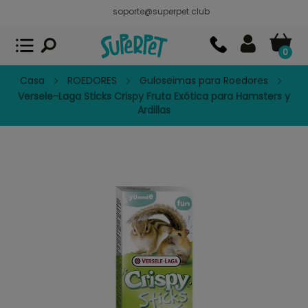
soporte@superpet.club
Superpet, comida para mascotas
VER
x
Superpet Club.
APP GRATIS - En
Google Play
0
Casa
ROEDORES
Guloseimas para Roedores
Versele-Laga Sticks Crispy Fruta Exótica para Hamsters y
Ardillas