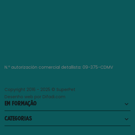
N.º autorización comercial detallista: 09-375-CDMV
Copyright 2016 - 2025 © SuperPet
Desenho web por Difadi.com
EM FORMAÇÃO
keyboard_arrow_down
CATEGORIAS
keyboard_arrow_down