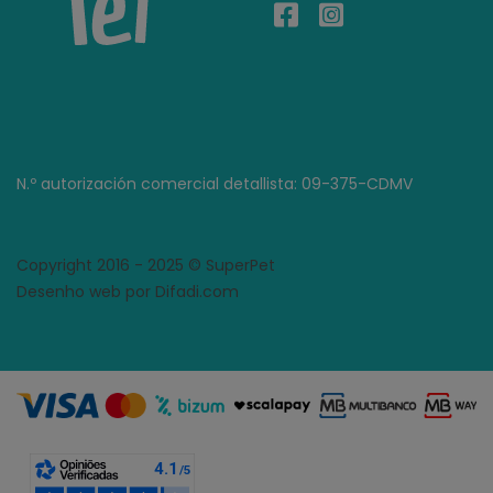
N.º autorización comercial detallista: 09-375-CDMV
Copyright 2016 - 2025 © SuperPet
Desenho web por Difadi.com