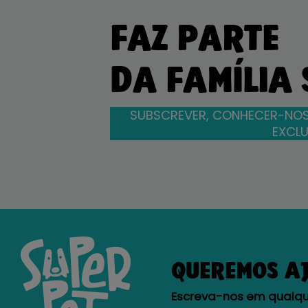
FAZ PARTE
DA FAMÍLIA
SUBSCREVER, CONHECER-NOS
EXCLU
QUEREMOS A
Escreva-nos em qualque