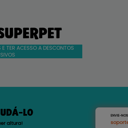
 SUPERPET
 E TER ACESSO A DESCONTOS
SIVOS
JUDÁ-LO
ENVIE-NO
soport
r altura!