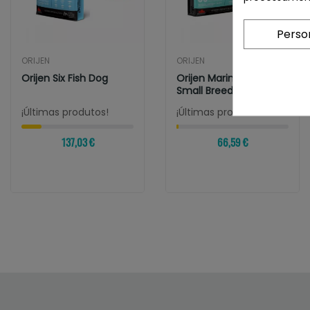
Perso
ORIJEN
ORIJEN
Orijen Six Fish Dog
Orijen Marine Fish
Small Breed
¡Últimas produtos!
¡Últimas produtos!
137,03 €
66,59 €