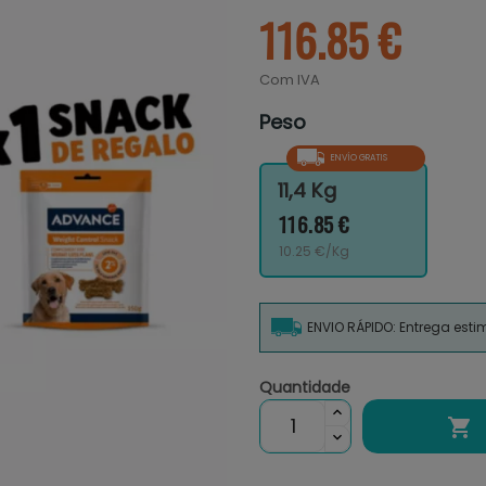
116.85 €
Com IVA
Peso
ENVÍO GRATIS
11,4 Kg
116.85 €
10.25 €/Kg
ENVIO RÁPIDO: Entrega est
Quantidade
