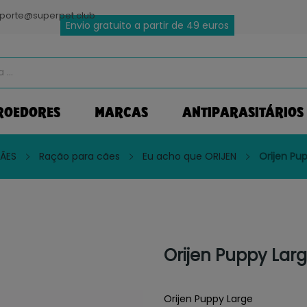
porte@superpet.club
Envio gratuito a partir de 49 euros
ROEDORES
MARCAS
ANTIPARASITÁRIOS
ÃES
Ração para cães
Eu acho que ORIJEN
Orijen Pu
Orijen Puppy Lar
Orijen Puppy Large