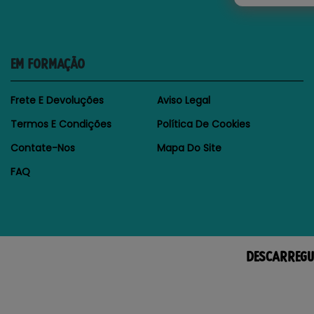
EM FORMAÇÃO
Frete E Devoluções
Aviso Legal
Termos E Condições
Política De Cookies
Contate-Nos
Mapa Do Site
FAQ
DESCARREGU