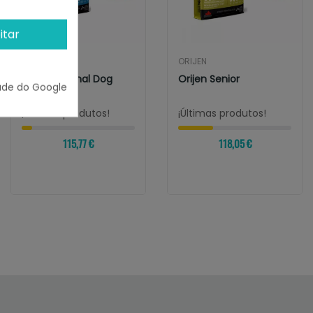
itar
ORIJEN
ORIJEN
Orijen Original Dog
Orijen Senior
ade do Google
¡Últimas produtos!
¡Últimas produtos!
115,77 €
118,05 €