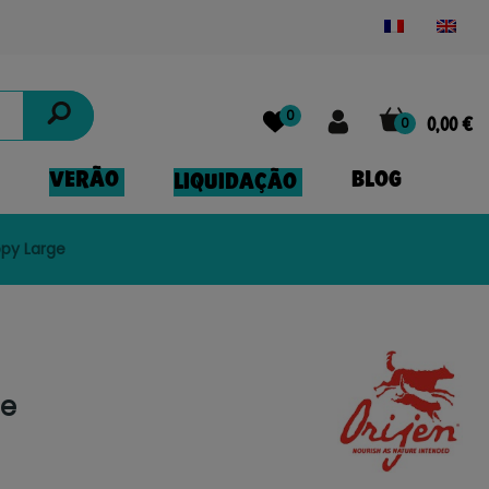
Powered by
Translate
0
0
0,00 €
VERÃO
BLOG
LIQUIDAÇÃO
ppy Large
ge