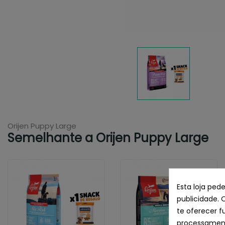
Orijen Puppy Large
Semelhante a Orijen Puppy Large
Esta loja ped
publicidade. 
te oferecer f
processament