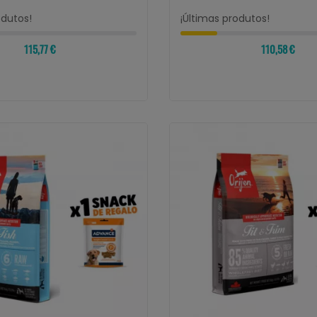
odutos!
¡Últimas produtos!
115,77 €
110,58 €