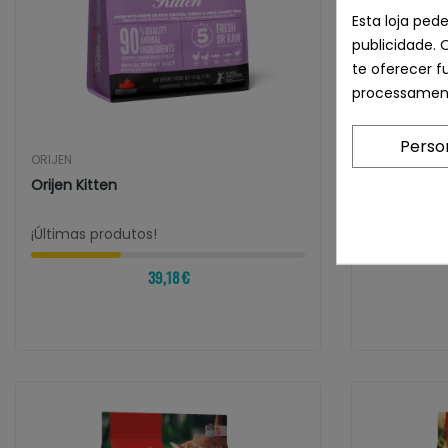
Esta loja ped
publicidade. 
te oferecer f
processament
Perso
ORIJEN
ORIJEN
Orijen Kitten
Orijen Six F
¡Últimas produtos!
¡Últimas pr
39,18 €