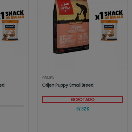
ORIJEN
eed
Orijen Puppy Small Breed
ESGOTADO
67,92 €