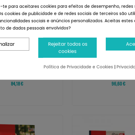
e-te para aceitares cookies para efeitos de desempenho, redes 
Os cookies de publicidade e de redes sociais de terceiros são uti
uncionalidades sociais e anúncios personalizados. Aceitas estes 
o de dados pessoais envolvidos?
nalizar
Rejeitar todos os
Ace
ORIJEN
cookies
ish Cat
Orijen Regional Red Cat
Política de Privacidade e Cookies
|
Privacid
odutos!
¡Últimas produtos!
84,18 €
96,60 €