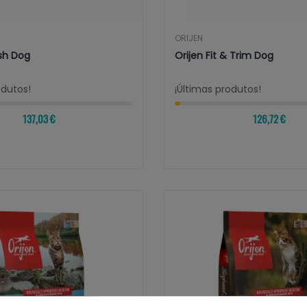
ORIJEN
ish Dog
Orijen Fit & Trim Dog
odutos!
¡Últimas produtos!
137,03 €
126,72 €