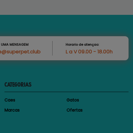
S UMA MENSAGEM
Horario de atençao:
e@superpet.club
L a V 09.00 - 18.00h
CATEGORIAS
Caes
Gatos
Marcas
Ofertas