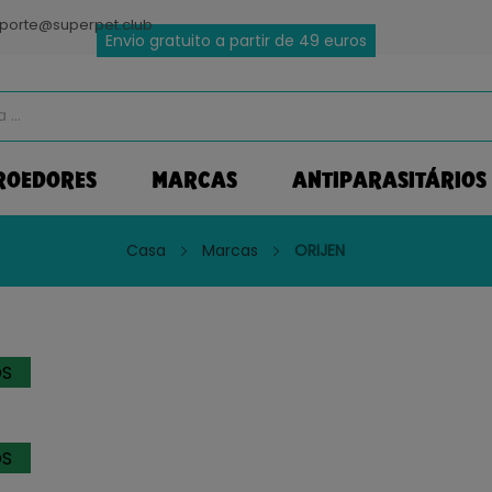
porte@superpet.club
Envio gratuito a partir de 49 euros
ROEDORES
MARCAS
ANTIPARASITÁRIOS
Casa
Marcas
ORIJEN
OS
OS