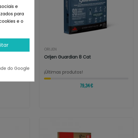
sociais e
lizados para
cookies e o
itar
ORIJEN
Orijen Guardian 8 Cat
ade do Google
¡Últimas produtos!
79,34 €