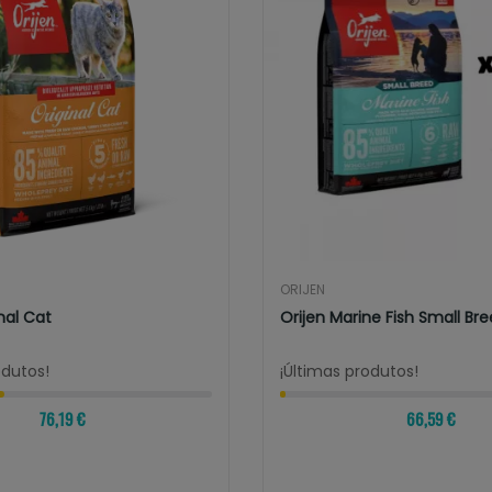
ORIJEN
nal Cat
Orijen Marine Fish Small Br
odutos!
¡Últimas produtos!
76,19 €
66,59 €