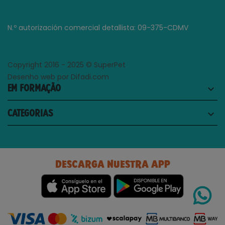
N.º autorización comercial detallista: 09-375-CDMV
Copyright 2016 - 2025 © SuperPet
Desenho web por Difadi.com
EM FORMAÇÃO
keyboard_arrow_down
CATEGORIAS
keyboard_arrow_down
DESCARGA NUESTRA APP