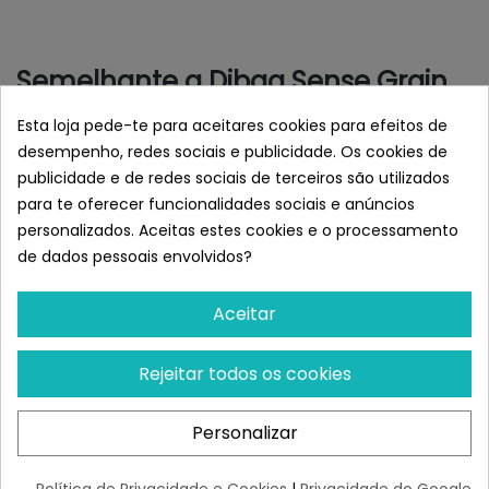
Semelhante a Dibaq Sense Grain
Free Cordero Mini
Esta loja pede-te para aceitares cookies para efeitos de
desempenho, redes sociais e publicidade. Os cookies de
publicidade e de redes sociais de terceiros são utilizados
para te oferecer funcionalidades sociais e anúncios
personalizados. Aceitas estes cookies e o processamento
de dados pessoais envolvidos?
Aceitar
Rejeitar todos os cookies
DIBAQ
DIBAQ
Dibaq Sense Grain Free
Dibaq Sense Grain Free
Personalizar
Conejo
Salvaje (Ciervo Y Jabalí)
¡Últimas produtos!
¡Últimas produtos!