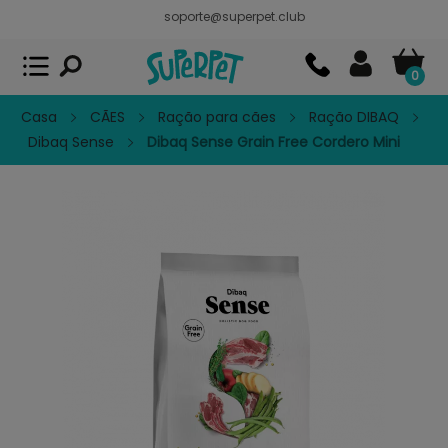
soporte@superpet.club
Superpet, comida para mascotas
VER
x
Superpet Club.
APP GRATIS - En
Google Play
0
Casa
CÃES
Ração para cães
Ração DIBAQ
Dibaq Sense
Dibaq Sense Grain Free Cordero Mini