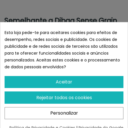
Semelhante a Dibaq Sense Grain
Free Salvaje (Ciervo y Jabalí)
Esta loja pede-te para aceitares cookies para efeitos de
desempenho, redes sociais e publicidade. Os cookies de
publicidade e de redes sociais de terceiros são utilizados
para te oferecer funcionalidades sociais e anúncios
personalizados. Aceitas estes cookies e o processamento
de dados pessoais envolvidos?
Aceitar
Rejeitar todos os cookies
DIBAQ
DIBAQ
Dibaq Sense Grain Free
Dibaq Sense Grain Free
Personalizar
Cordero Mini
Conejo
¡Últimas produtos!
¡Últimas produtos!
Política de Privacidade e Cookies
|
Privacidade do Google