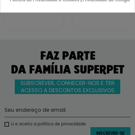
58,13 €
31,96 €
FAZ PARTE
DA FAMÍLIA SUPERPET
SUBSCREVER, CONHECER-NOS E TER
ACESSO A DESCONTOS EXCLUSIVOS
Li e aceito a política de privacidade