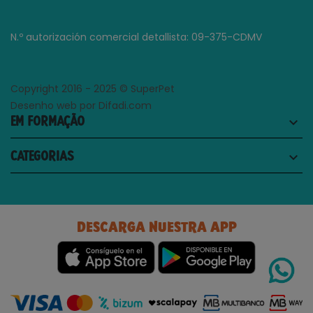
N.º autorización comercial detallista: 09-375-CDMV
Copyright 2016 - 2025 © SuperPet
Desenho web por Difadi.com
EM FORMAÇÃO
keyboard_arrow_down
CATEGORIAS
keyboard_arrow_down
DESCARGA NUESTRA APP