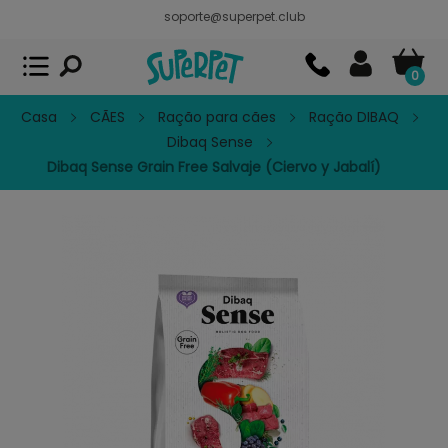
soporte@superpet.club
Superpet, comida para mascotas
VER
x
Superpet Club.
APP GRATIS - En
Google Play
0
Casa
CÃES
Ração para cães
Ração DIBAQ
Dibaq Sense
Dibaq Sense Grain Free Salvaje (Ciervo y Jabalí)