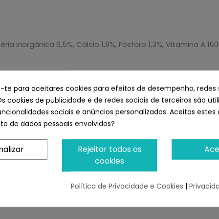
ria inorgânica 6,5%, Cálcio 1,9%, Fósforo 1,3%, Vitamina A 16
e-te para aceitares cookies para efeitos de desempenho, redes 
 tabela de alimentação). As quantidades indicadas na tab
Os cookies de publicidade e de redes sociais de terceiros são uti
quer alteração na alimentação deve ser gradual, durante um 
uncionalidades sociais e anúncios personalizados. Aceitas estes 
a e fresca à disposição do cão.
o de dados pessoais envolvidos?
seco, longe do chão e fora da luz solar directa.
nalizar
Rejeitar todos os
Ace
cookies
nts Salmon
Política de Privacidade e Cookies
|
Privacid