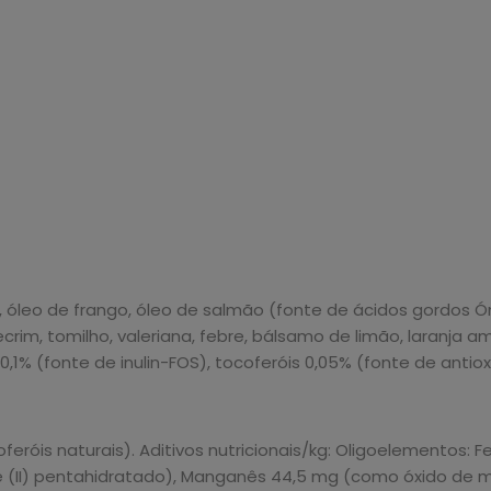
z, óleo de frango, óleo de salmão (fonte de ácidos gordos Ó
lecrim, tomilho, valeriana, febre, bálsamo de limão, laranja
 0,1% (fonte de inulin-FOS), tocoferóis 0,05% (fonte de antiox
feróis naturais). Aditivos nutricionais/kg: Oligoelementos:
e (II) pentahidratado), Manganês 44,5 mg (como óxido de m