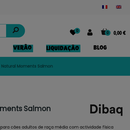
Powered by
Translate
0
0
0,00 €
VERÃO
BLOG
LIQUIDAÇÃO
 Natural Moments Salmon
oments Salmon
para cães adultos de raça média com actividade física