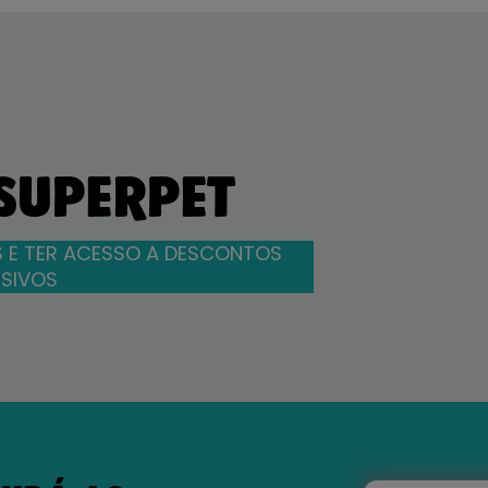
 SUPERPET
 E TER ACESSO A DESCONTOS
SIVOS