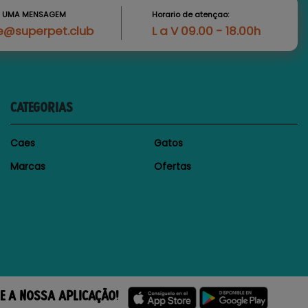
S UMA MENSAGEM
Horario de atençao:
e@superpet.club
L a V 09.00 - 18.00h
CATEGORIAS
Caes
Gatos
Marcas
Ofertas
E A NOSSA APLICAÇÃO!