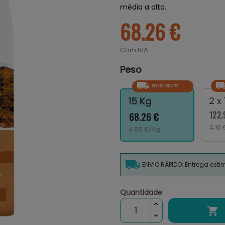
média a alta.
68.26 €
Com IVA
Peso
ENVÍO GRATIS
2 x
15 Kg
122.
68.26 €
4.10
4.55 €/Kg
ENVIO RÁPIDO: Entrega est
Quantidade
