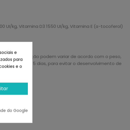
000 UI/kg, Vitamina D3 1550 UI/kg, Vitamina E (α-tocoferol)
sociais e
ela de alimentação podem variar de acordo com o peso,
lizados para
período de 4 a 5 dias, para evitar o desenvolvimento de
cookies e o
itar
ade do Google