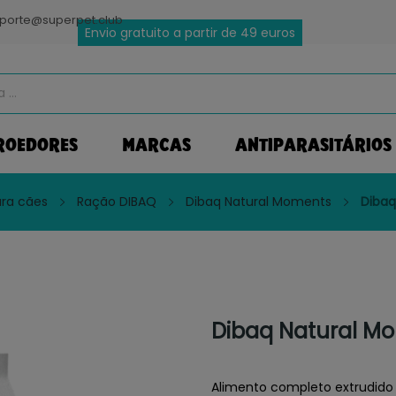
porte@superpet.club
Envio gratuito a partir de 49 euros
ROEDORES
MARCAS
ANTIPARASITÁRIOS
ra cães
Ração DIBAQ
Dibaq Natural Moments
Dibaq
Dibaq Natural M
Alimento completo extrudido 