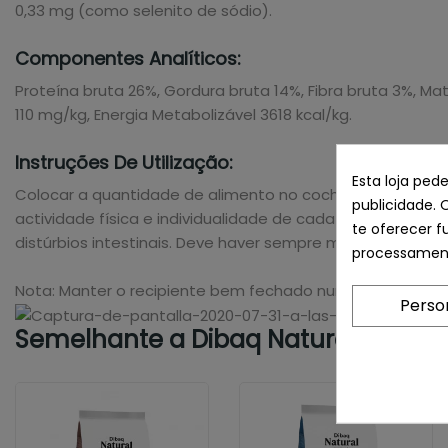
0,33 mg (como selenito de sódio).
Componentes Analíticos:
Proteína bruta 26%, Gordura bruta 14%, Fibra bruta 3%, Maté
110 mg/kg, Energia Metabolizável 3618 kcal/kg.
Instruções De Utilização:
Esta loja ped
Colocar a quantidade de alimento no cocho (consultar a
publicidade. 
actividade física e individualidade de cada animal. Qual
te oferecer f
distúrbios intestinais. Deve haver sempre muita água limp
processament
Nota: Manter o recipiente bem fechado num local fresco e 
Perso
Semelhante a Dibaq Natural Mome