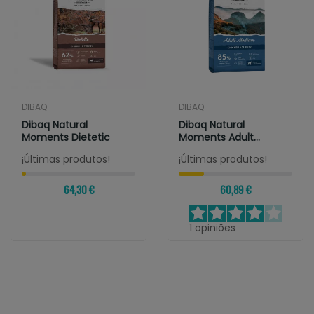
DIBAQ
DIBAQ
Dibaq Natural
Dibaq Natural
Moments Dietetic
Moments Adult
Medium
¡Últimas produtos!
¡Últimas produtos!
64,30 €
60,89 €
1
opiniões