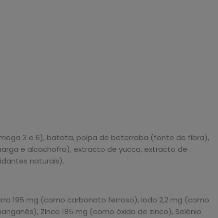
mega 3 e 6), batata, polpa de beterraba (fonte de fibra),
 amarga e alcachofra), extracto de yucca, extracto de
idantes naturais).
 Ferro 195 mg (como carbonato ferroso), Iodo 2,2 mg (como
anganês), Zinco 185 mg (como óxido de zinco), Selénio