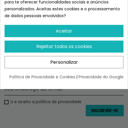
também se pode encontrar o
Dibaq Sense
hipoalergénico.
para te oferecer funcionalidades sociais e anúncios
Faça a sua compra sem sair de casa e enviar-lha-emos
personalizados. Aceitas estes cookies e o processamento
em menos de 48 horas.
de dados pessoais envolvidos?
Aceitar
FAZ PARTE
DA FAMÍLIA SUPERPET
Rejeitar todos os cookies
Personalizar
SUBSCREVER, CONHECER-NOS E TER
ACESSO A DESCONTOS EXCLUSIVOS
Política de Privacidade e Cookies
|
Privacidade do Google
Li e aceito a política de privacidade