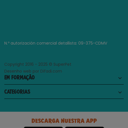
N.º autorización comercial detallista: 09-375-CDMV
Copyright 2016 - 2025 © SuperPet
Desenho web por Difadi.com
EM FORMAÇÃO
keyboard_arrow_down
CATEGORIAS
keyboard_arrow_down
DESCARGA NUESTRA APP