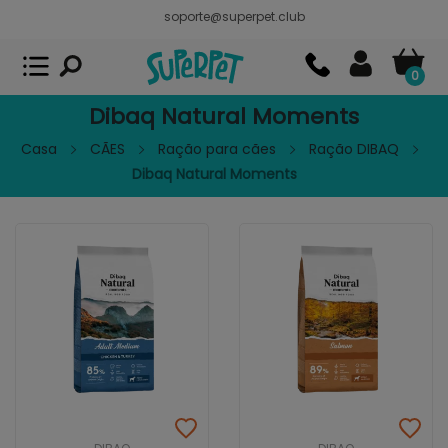
soporte@superpet.club
Superpet, comida para mascotas
VER
x
Superpet Club.
APP GRATIS - En
Google Play
0
Dibaq Natural Moments
Casa
CÃES
Ração para cães
Ração DIBAQ
Dibaq Natural Moments