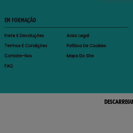
EM FORMAÇÃO
Frete E Devoluções
Aviso Legal
Termos E Condições
Política De Cookies
Contate-Nos
Mapa Do Site
FAQ
DESCARREGU