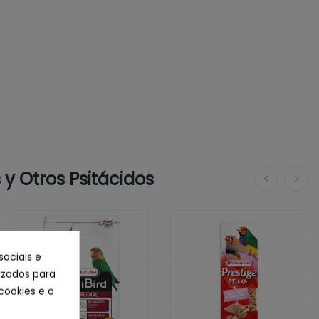
y Otros Psitácidos
sociais e
lizados para
cookies e o