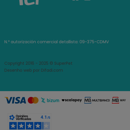
N.º autorización comercial detallista: 09-375-CDMV
Copyright 2016 - 2025 © SuperPet
Desenho web por Difadi.com