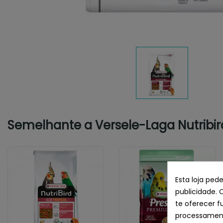
Semelhante a Versele-Laga Nutribird
Esta loja ped
publicidade. 
te oferecer f
processament