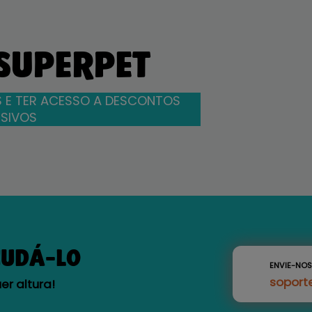
 SUPERPET
 E TER ACESSO A DESCONTOS
SIVOS
JUDÁ-LO
ENVIE-NO
soport
r altura!