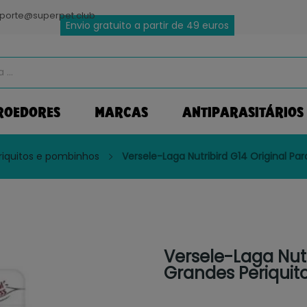
porte@superpet.club
Envio gratuito a partir de 49 euros
ROEDORES
MARCAS
ANTIPARASITÁRIOS
iquitos e pombinhos
Versele-Laga Nutribird G14 Original Par
Versele-Laga Nutr
Grandes Periquito