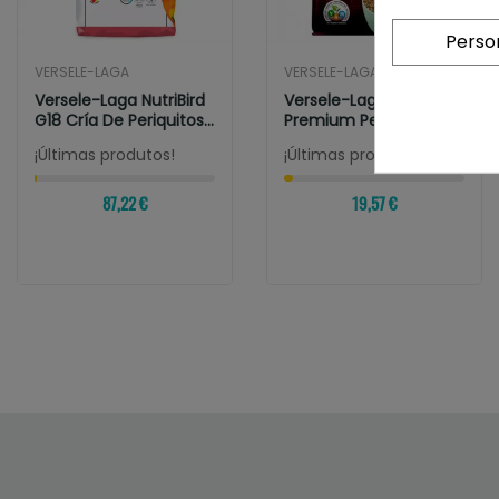
Perso
VERSELE-LAGA
VERSELE-LAGA
Versele-Laga NutriBird
Versele-Laga Prestige
G18 Cría De Periquitos...
Premium Periquitos
¡Últimas produtos!
¡Últimas produtos!
87,22 €
19,57 €