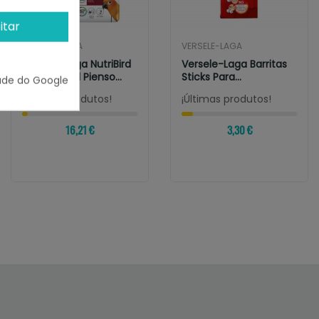
itar
VERSELE-LAGA
VERSELE-LAGA
Versele-Laga NutriBird
Versele-Laga Barritas
G14 Original Pienso
Sticks Para
ade do Google
Para...
Passeriformes Con...
¡Últimas produtos!
¡Últimas produtos!
16,21 €
3,30 €