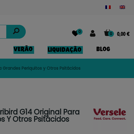
Powered by
Translate
0
0
0,00 €
VERÃO
BLOG
LIQUIDAÇÃO
a Grandes Periquitos y Otros Psitácidos
ibird G14 Original Para
s Y Otros Psitácidos