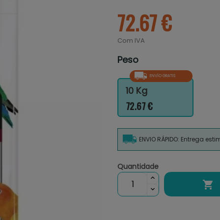
72.67 €
Com IVA
Peso
ENVÍO GRATIS
10 Kg
72.67 €
ENVIO RÁPIDO: Entrega est
Quantidade
