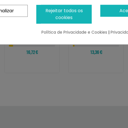
nalizar
Rejeitar todos os
Ace
cookies
VERSELE-LAGA
VERSELE-LAGA
Versele-Laga NutriBird
Versele-Laga Prestige
G14 Tropical Pienso
Premium Mix Loros Sin
Política de Privacidade e Cookies
|
Privacid
Para...
Nueces
¡Últimas produtos!
¡Últimas produtos!
16,72 €
13,36 €