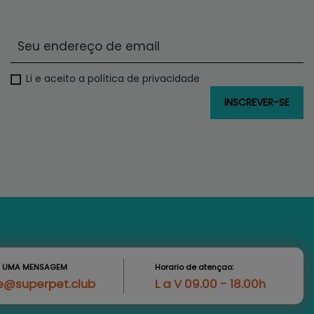
Li e aceito a política de privacidade
S UMA MENSAGEM
Horario de atençao:
e@superpet.club
L a V 09.00 - 18.00h