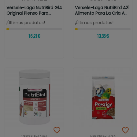
Versele-Laga NutriBird G14
Versele-Laga NutriBird A21
Original Pienso Para...
Alimento Para La Cria A...
¡Últimas produtos!
¡Últimas produtos!
16,21 €
13,36 €
VERSELE-LAGA
VERSELE-LAGA