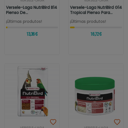
VERSELE-LAGA
VERSELE-LAGA
Versele-Laga NutriBird B14
Versele-Laga NutriBird G14
Pienso De
Tropical Pienso Para...
Mantenimiento...
¡Últimas produtos!
¡Últimas produtos!
13,36 €
16,72 €
VERSELE-LAGA
VERSELE-LAGA