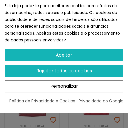
Versele-Laga Premium
Versele-Laga Prestige
Esta loja pede-te para aceitares cookies para efeitos de
Prestige Para Periquitos
Loro Parque Periquitos...
desempenho, redes sociais e publicidade. Os cookies de
publicidade e de redes sociais de terceiros são utilizados
¡Últimas produtos!
¡Últimas produtos!
para te oferecer funcionalidades sociais e anúncios
6,32 €
6,60 €
personalizados. Aceitas estes cookies e o processamento
de dados pessoais envolvidos?
Aceitar
Rejeitar todos os cookies
Personalizar
Política de Privacidade e Cookies
|
Privacidade do Google
VERSELE-LAGA
VERSELE-LAGA