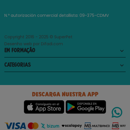
N.º autorización comercial detallista: 09-375-CDMV
Copyright 2016 - 2025 © SuperPet
Desenho web por Difadi.com
EM FORMAÇÃO
keyboard_arrow_down
CATEGORIAS
keyboard_arrow_down
DESCARGA NUESTRA APP