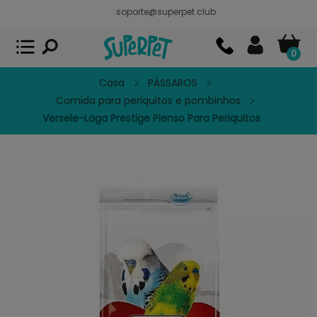
soporte@superpet.club
Superpet, comida para mascotas
VER
x
Superpet Club.
APP GRATIS - En
Google Play
0
Casa
PÁSSAROS
Comida para periquitos e pombinhos
Versele-Laga Prestige Pienso Para Periquitos