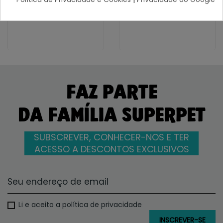
72,67 €
18,45 €
FAZ PARTE
DA FAMÍLIA SUPERPET
SUBSCREVER, CONHECER-NOS E TER
ACESSO A DESCONTOS EXCLUSIVOS
Li e aceito a política de privacidade