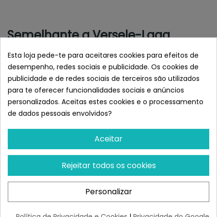
Semelhante a Versele-Laga
Prestige Pienso Para Periquitos
Esta loja pede-te para aceitares cookies para efeitos de
desempenho, redes sociais e publicidade. Os cookies de
publicidade e de redes sociais de terceiros são utilizados
para te oferecer funcionalidades sociais e anúncios
personalizados. Aceitas estes cookies e o processamento
de dados pessoais envolvidos?
Aceitar
Rejeitar todos os cookies
VERSELE-LAGA
VERSELE-LAGA
Versele-Laga Nutribird
Versele-Laga Prestige
Personalizar
G14 Original Para
Comida Gourmet Para
Grandes...
Periquitos
¡Últimas produtos!
¡Últimas produtos!
Política de Privacidade e Cookies
|
Privacidade do Google