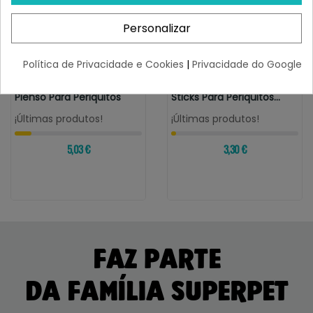
Personalizar
Política de Privacidade e Cookies
|
Privacidade do Google
VERSELE-LAGA
VERSELE-LAGA
Versele-Laga Prestige
Versele-Laga Barritas
Pienso Para Periquitos
Sticks Para Periquitos...
¡Últimas produtos!
¡Últimas produtos!
5,03 €
3,30 €
FAZ PARTE
DA FAMÍLIA SUPERPET