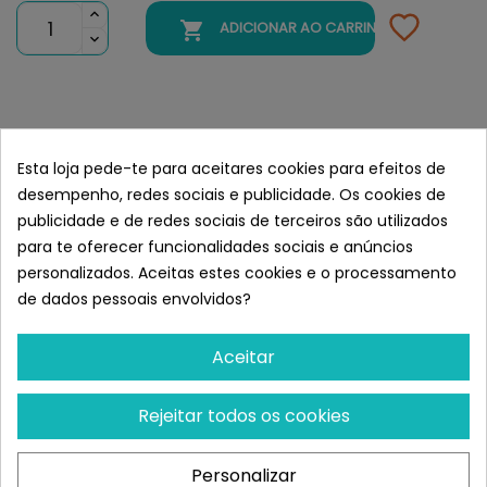

ADICIONAR AO CARRINHO
Semelhante a Versele-Laga
NutriBird G14 Original Pienso Para
Esta loja pede-te para aceitares cookies para efeitos de
Grandes Periquitos
desempenho, redes sociais e publicidade. Os cookies de
publicidade e de redes sociais de terceiros são utilizados
para te oferecer funcionalidades sociais e anúncios
personalizados. Aceitas estes cookies e o processamento
de dados pessoais envolvidos?
Aceitar
Rejeitar todos os cookies
Personalizar
VERSELE-LAGA
VERSELE-LAGA