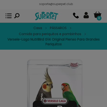
soporte@superpet.club
Superpet, comida para mascotas
VER
x
Superpet Club.
APP GRATIS - En
Google Play
0
Casa
PÁSSAROS
Comida para periquitos e pombinhos
Versele-Laga NutriBird G14 Original Pienso Para Grandes
Periquitos