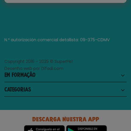
N.º autorización comercial detallista: 09-375-CDMV
Copyright 2016 - 2025 © SuperPet
Desenho web por Difadi.com
EM FORMAÇÃO
keyboard_arrow_down
CATEGORIAS
keyboard_arrow_down
DESCARGA NUESTRA APP