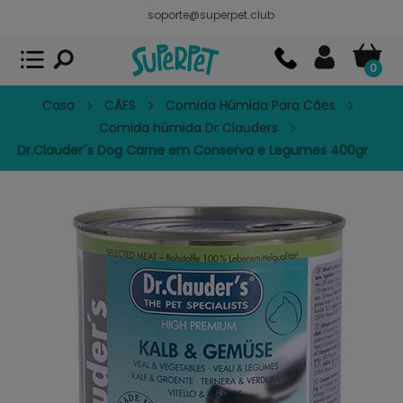
soporte@superpet.club
Superpet, comida para mascotas
VER
x
Superpet Club.
APP GRATIS - En
Google Play
0
Casa
CÃES
Comida Húmida Para Câes
Comida húmida Dr Clauders
Dr.Clauder´s Dog Carne em Conserva e Legumes 400gr