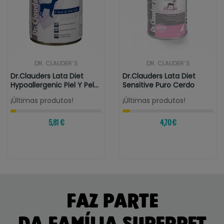
DR. CLAUDER´S
DR. CLAUDER´S
Dr.Clauders Lata Diet
Dr.Clauders Lata Diet
Hypoallergenic Piel Y Pelo
Sensitive Puro Cerdo
FSD...
¡Últimas produtos!
¡Últimas produtos!
5,81 €
4,70 €
FAZ PARTE
DA FAMÍLIA SUPERPET