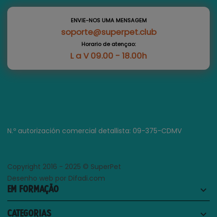
ENVIE-NOS UMA MENSAGEM
soporte@superpet.club
Horario de atençao:
L a V 09.00 - 18.00h
N.º autorización comercial detallista: 09-375-CDMV
Copyright 2016 - 2025 © SuperPet
Desenho web por Difadi.com
EM FORMAÇÃO
keyboard_arrow_down
CATEGORIAS
keyboard_arrow_down