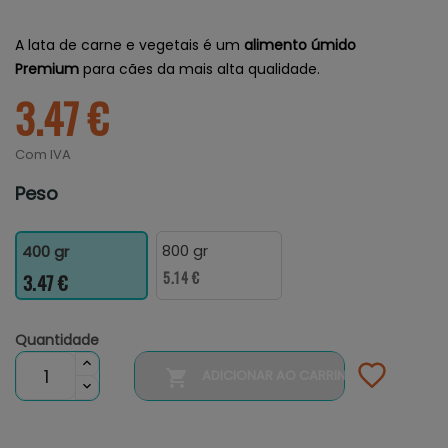
A lata de carne e vegetais é um
alimento úmido
Premium
para cães da mais alta qualidade.
3.47 €
Com IVA
Peso
800 gr
400 gr
5.14 €
3.47 €
Quantidade

ADICIONAR AO CARRINHO