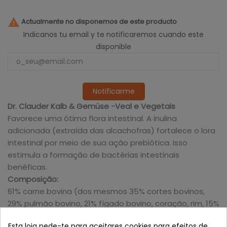

Actualmente no disponemos de este producto
Indicanos tu email y te notificaremos cuando este
disponible
Notificarme
Dr. Clauder Kalb & Gemüse -Veal e Vegetais
Favorece uma ótima flora intestinal. A inulina
adicionada (extraída das alcachofras) fortalece o lora
intestinal por meio de sua ação prebiótica. Isso
estimula a formação de bactérias intestinais
benéficas.
Composição:
61% carne bovina (dos mesmos 35% cortes bovinos,
29% pulmão bovino, 21% fígado bovino, coração, rim, 15%
tripa bovina), 4% hidrolisado de gelatina, 6% cenoura,
Esta loja pede-te para aceitares cookies para efeitos de