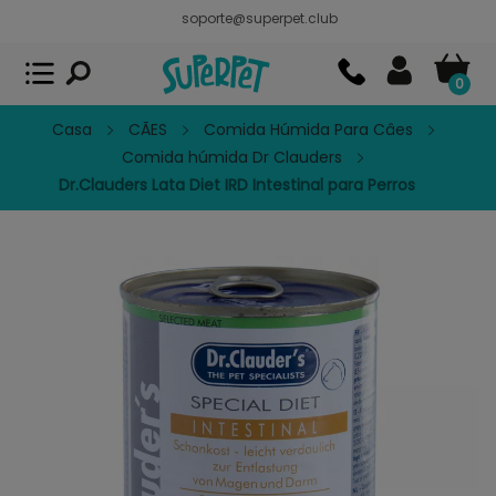
soporte@superpet.club
Superpet, comida para mascotas
VER
x
Superpet Club.
APP GRATIS - En
Google Play
0
Casa
CÃES
Comida Húmida Para Câes
Comida húmida Dr Clauders
Dr.Clauders Lata Diet IRD Intestinal para Perros