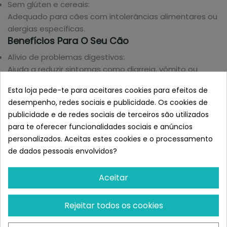
Sem glúten e cereais:
Adequado para cães com intolerâncias alimentares ou
alergias específicas.
Benefícios Para O Seu Cão
Alívio de problemas digestivos:
Ajuda a reduzir sintomas como diarreia, vômito ou
flatulência.
Esta loja pede-te para aceitares cookies para efeitos de
Melhoria do bem-estar intestinal:
desempenho, redes sociais e publicidade. Os cookies de
Promove uma flora intestinal equilibrada graças ao seu
publicidade e de redes sociais de terceiros são utilizados
conteúdo em fibras e prebióticos naturais.
para te oferecer funcionalidades sociais e anúncios
Nutrição Equilibrada e Leve:
personalizados. Aceitas estes cookies e o processamento
Fornece nutrientes essenciais sem sobrecarregar o
de dados pessoais envolvidos?
sistema digestivo.
Sabor atraente:
Aceitar
Apesar de ser uma dieta específica, é altamente
palatável e aceita até mesmo por cães exigentes.
Composição
Rejeitar todos os cookies
Composição: Frango, fígado, arroz, milho, ovo inteiro,