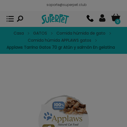
soporte@superpet.club
Superpet, comida para mascotas
VER
x
Superpet Club.
APP GRATIS - En
Google Play
0
Casa
GATOS
Comida húmida de gato
Comida húmida APPLAWS gatos
Applaws Tarrina Gatos 70 gr Atún y salmón En gelatina