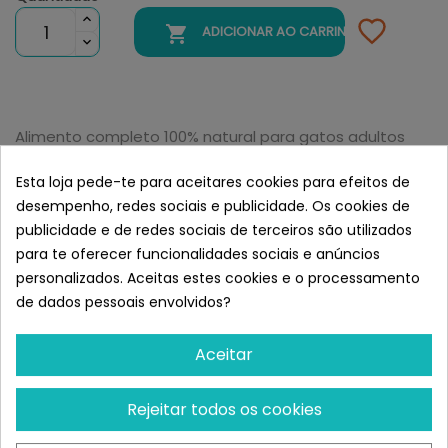

ADICIONAR AO CARRINHO
Alimento completo 100% natural para gatos adultos
com atum e camarão.
Esta loja pede-te para aceitares cookies para efeitos de
Contém apenas os ingredientes indicados.
Semelhante a Applaws Tarrina
desempenho, redes sociais e publicidade. Os cookies de
Gatos 60 gr Filete Atún y Gambas
publicidade e de redes sociais de terceiros são utilizados
para te oferecer funcionalidades sociais e anúncios
personalizados. Aceitas estes cookies e o processamento
de dados pessoais envolvidos?
Aceitar
Rejeitar todos os cookies