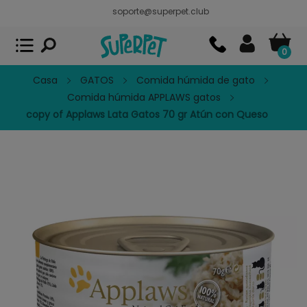
soporte@superpet.club
Superpet, comida para mascotas
VER
x
Superpet Club.
APP GRATIS - En
Google Play
0
Casa
GATOS
Comida húmida de gato
Comida húmida APPLAWS gatos
copy of Applaws Lata Gatos 70 gr Atún con Queso