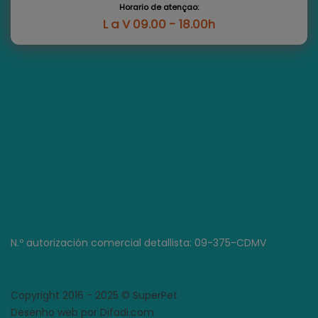
Horario de atençao:
L a V 09.00 - 18.00h
N.º autorización comercial detallista: 09-375-CDMV
Copyright 2016 - 2025 © SuperPet
Desenho web por Difadi.com