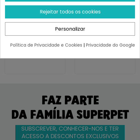
Rejeitar todos os cookies
APPLAWS
APPLAWS
Applaws Sobre Gatos 70
Applaws Lata Gatos 70 Gr
Gr Atún Y Gambas
Atún Con Queso
Personalizar
¡Últimas produtos!
¡Últimas produtos!
Política de Privacidade e Cookies
|
Privacidade do Google
18,45 €
35,67 €
FAZ PARTE
DA FAMÍLIA SUPERPET
SUBSCREVER, CONHECER-NOS E TER
ACESSO A DESCONTOS EXCLUSIVOS