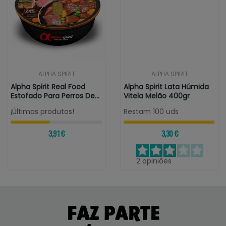
ALPHA SPIRIT
ALPHA SPIRIT
Alpha Spirit Real Food
Alpha Spirit Lata Húmida
Estofado Para Perros De
Vitela Melão 400gr
Ternera
¡Últimas produtos!
Restam 100 uds
3,91 €
3,30 €
2
opiniões
FAZ PARTE