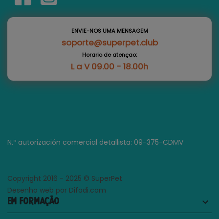
ENVIE-NOS UMA MENSAGEM
soporte@superpet.club
Horario de atençao:
L a V 09.00 - 18.00h
N.º autorización comercial detallista: 09-375-CDMV
Copyright 2016 - 2025 © SuperPet
Desenho web por Difadi.com
EM FORMAÇÃO
keyboard_arrow_down