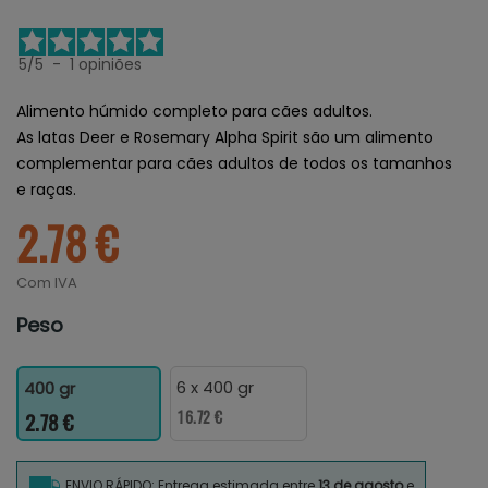
5
/
5
-
1
opiniões
Alimento húmido completo para cães adultos.
As latas Deer e Rosemary Alpha Spirit são um alimento
complementar para cães adultos de todos os tamanhos
e raças.
2.78 €
Com IVA
Peso
6 x 400 gr
400 gr
16.72 €
2.78 €
ENVIO RÁPIDO: Entrega estimada entre
13 de agosto
e