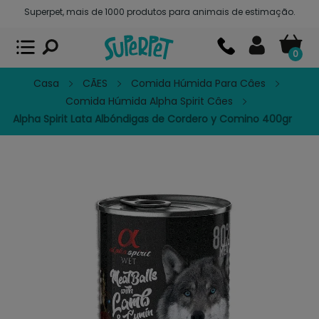
soporte@superpet.club
Superpet, comida para mascotas
VER
x
Superpet Club.
APP GRATIS - En
Google Play
0
Casa
CÃES
Comida Húmida Para Câes
Comida Húmida Alpha Spirit Câes
Alpha Spirit Lata Albóndigas de Cordero y Comino 400gr