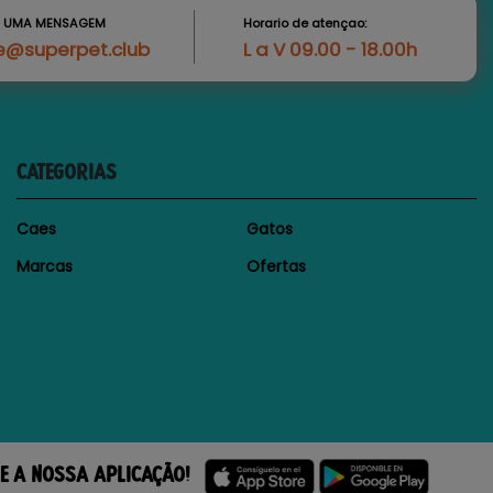
S UMA MENSAGEM
Horario de atençao:
e@superpet.club
L a V 09.00 - 18.00h
CATEGORIAS
Caes
Gatos
Marcas
Ofertas
E A NOSSA APLICAÇÃO!