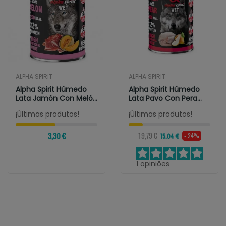
ALPHA SPIRIT
ALPHA SPIRIT
Alpha Spirit Húmedo
Alpha Spirit Húmedo
Lata Jamón Con Melón
Lata Pavo Con Pera
400gr
400gr
¡Últimas produtos!
¡Últimas produtos!
3,30 €
19,79 €
- 24%
15,04 €
1
opiniões