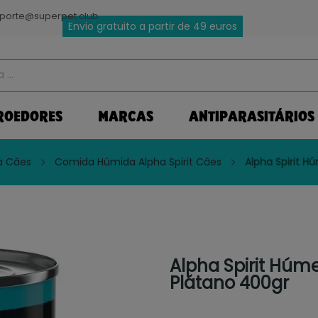
porte@superpet.club
Envio gratuito a partir de 49 euros
ROEDORES
MARCAS
ANTIPARASITÁRIOS
a Câes
Comida Húmida Alpha Spirit Câes
Alpha Spirit H
Alpha Spirit Húm
Plátano 400gr