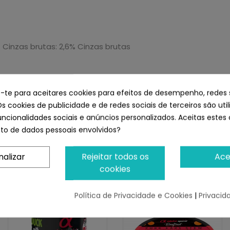
% Cinzas brutas: 2,6% Cinzas brutas
e-te para aceitares cookies para efeitos de desempenho, redes 
como ponto de referência, variando a quantidade de aliment
Os cookies de publicidade e de redes sociais de terceiros são uti
uncionalidades sociais e anúncios personalizados. Aceitas estes 
mal de estimação.
o de dados pessoais envolvidos?
nalizar
Rejeitar todos os
Ace
cookies
Lata Sardina con Plátano 400gr
Política de Privacidade e Cookies
|
Privacid