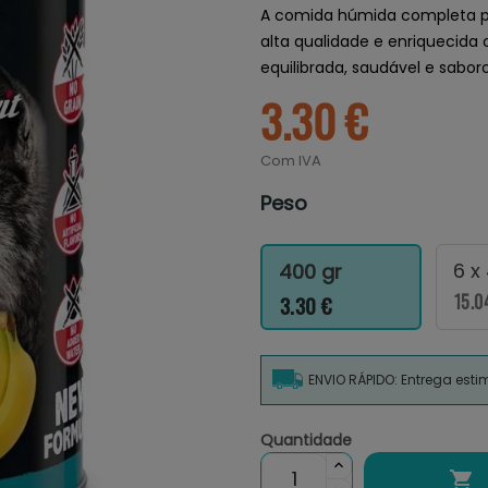
A comida húmida completa p
alta qualidade e enriquecida
equilibrada, saudável e sabor
3.30 €
Com IVA
Peso
6 x
400 gr
15.0
3.30 €
ENVIO RÁPIDO: Entrega est
Quantidade
