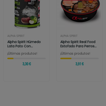
ALPHA SPIRIT
ALPHA SPIRIT
Alpha Spirit Húmedo
Alpha Spirit Real Food
Lata Pato Con
Estofado Para Perros
Manzana Verde 400 Gr
De Oreja...
¡Últimas produtos!
¡Últimas produtos!
3,30 €
3,91 €