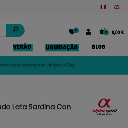
Powered by
Translate
0
0
0,00 €
VERÃO
BLOG
LIQUIDAÇÃO
úmedo Lata Sardina con Plátano 400gr
edo Lata Sardina Con