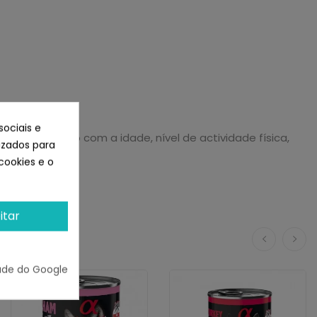
sociais e
os de acordo com a idade, nível de actividade física,
lizados para
cookies e o
itar
ade do Google