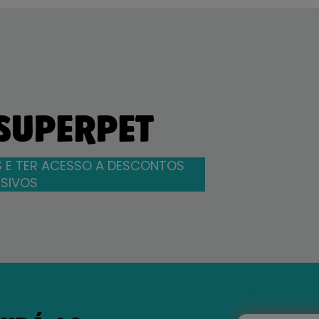
 SUPERPET
 E TER ACESSO A DESCONTOS
SIVOS