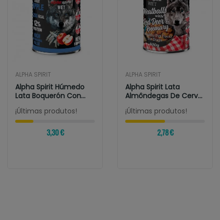
ALPHA SPIRIT
ALPHA SPIRIT
Alpha Spirit Húmedo
Alpha Spirit Lata
Lata Boquerón Con
Almôndegas De Cervo
Manzana Roja...
E Alecrim 400gr
¡Últimas produtos!
¡Últimas produtos!
3,30 €
2,78 €