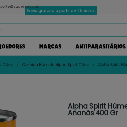
porte@superpet.club
Envio gratuito a partir de 49 euros
ROEDORES
MARCAS
ANTIPARASITÁRIOS
a Câes
Comida Húmida Alpha Spirit Câes
Alpha Spirit 
Alpha Spirit Húm
Ananás 400 Gr