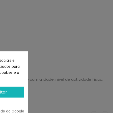
sociais e
lizados para
cookies e o
os de acordo com a idade, nível de actividade física,
itar
ade do Google