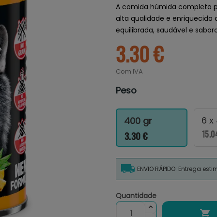
A comida húmida completa p
alta qualidade e enriquecida
equilibrada, saudável e sabor
3.30 €
Com IVA
Peso
6 x
400 gr
15.0
3.30 €
ENVIO RÁPIDO: Entrega est
Quantidade
