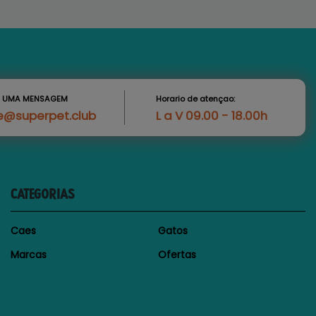
S UMA MENSAGEM
Horario de atençao:
e@superpet.club
L a V 09.00 - 18.00h
CATEGORIAS
Caes
Gatos
Marcas
Ofertas