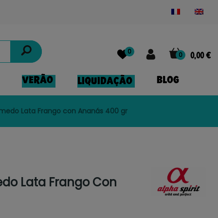
Powered by
Translate
0
0
0,00 €
VERÃO
BLOG
LIQUIDAÇÃO
Húmedo Lata Frango con Ananás 400 gr
edo Lata Frango Con