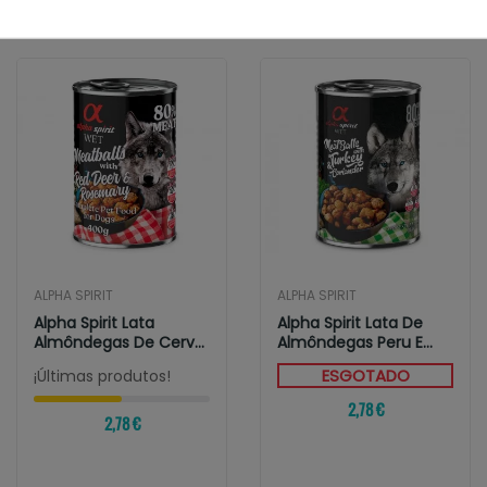
ata Pollo con Piña 400gr
ALPHA SPIRIT
ALPHA SPIRIT
Alpha Spirit Lata
Alpha Spirit Lata De
Almôndegas De Cervo
Almôndegas Peru E
E Alecrim 400gr
Coentro 400g
ESGOTADO
¡Últimas produtos!
2,78 €
2,78 €