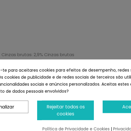
% Cinzas brutas: 2,9% Cinzas brutas
e-te para aceitares cookies para efeitos de desempenho, redes 
Os cookies de publicidade e de redes sociais de terceiros são uti
uncionalidades sociais e anúncios personalizados. Aceitas estes 
o de dados pessoais envolvidos?
como ponto de referência, variando a quantidade de aliment
mal de estimação.
nalizar
Rejeitar todos os
Ace
cookies
Política de Privacidade e Cookies
|
Privacid