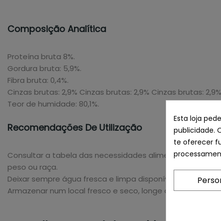
Composição Analítica
Proteína bruta 8%.
Gordura bruta: 5,9%.
Fibra bruta: 0,4%.
Cinzas brutas: 2,9% Cinzas brutas: 2,9% Cinzas brutas: 2,9
Teor de humidade: 80,1%.
Esta loja ped
Recomendações De Utilização
publicidade. 
te oferecer f
processament
Consultar a tabela das necessidades alimentares diárias 
peso ou raça.
Deixar sempre água fresca e limpa disponível para o ani
Perso
Armazenar num local fresco e seco, longe da luz solar.