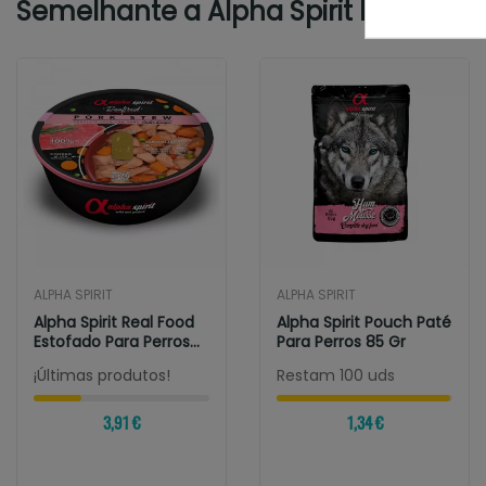
Semelhante a Alpha Spirit Húmedo L
ALPHA SPIRIT
ALPHA SPIRIT
Alpha Spirit Real Food
Alpha Spirit Pouch Paté
Estofado Para Perros
Para Perros 85 Gr
De Cerdo
¡Últimas produtos!
Restam 100 uds
3,91 €
1,34 €