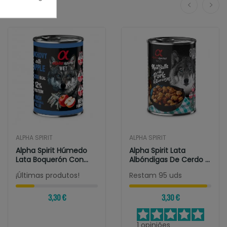
ALPHA SPIRIT
ALPHA SPIRIT
Alpha Spirit Húmedo
Alpha Spirit Lata
Lata Boquerón Con
Albóndigas De Cerdo Y
Manzana Roja...
Alcaravea 400gr
¡Últimas produtos!
Restam 95 uds
3,30 €
3,30 €
1
opiniões