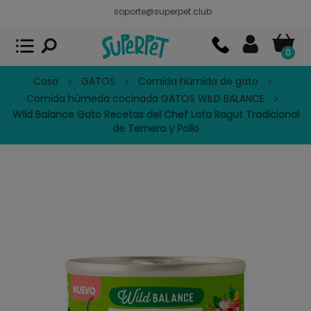
soporte@superpet.club
Superpet, comida para mascotas
VER
x
Superpet Club.
APP GRATIS - En
Google Play
0
Casa
GATOS
Comida húmida de gato
Comida húmeda cocinada GATOS WILD BALANCE
Wild Balance Gato Recetas del Chef Lata Ragut Tradicional
de Ternera y Pollo