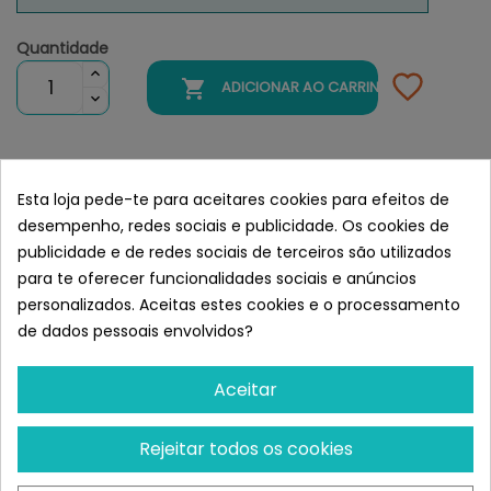
Quantidade

ADICIONAR AO CARRINHO
Semelhante a Wild Balance Gato
Esta loja pede-te para aceitares cookies para efeitos de
Recetas del Chef Lata Ragut
desempenho, redes sociais e publicidade. Os cookies de
Tradicional de Ternera y Pollo
publicidade e de redes sociais de terceiros são utilizados
para te oferecer funcionalidades sociais e anúncios
personalizados. Aceitas estes cookies e o processamento
de dados pessoais envolvidos?
Aceitar
Rejeitar todos os cookies