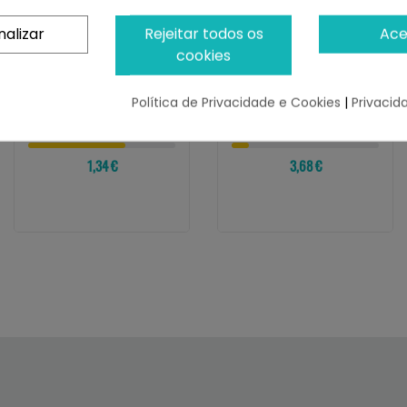
nalizar
Rejeitar todos os
Ace
cookies
INABA
INABA
Churu Cat Broth Sopa
Churu Cat Meal
De Pollo Y Vieira
Topper Receta De
Política de Privacidade e Cookies
|
Privacid
Pollo
Restam 66 uds
¡Últimas produtos!
1,34 €
3,68 €