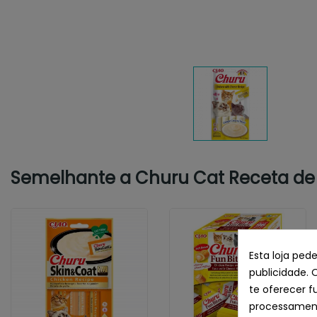
Semelhante a Churu Cat Receta de 
Esta loja ped
publicidade. 
te oferecer f
processament