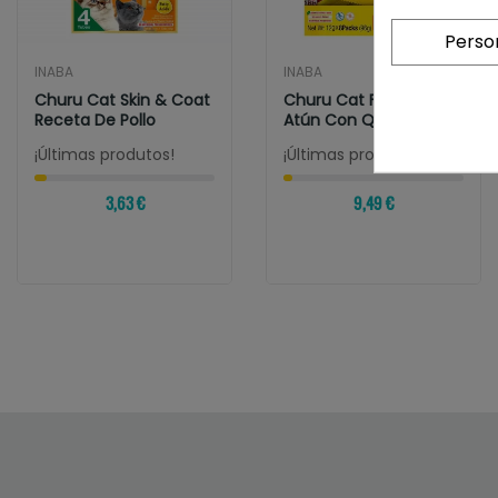
Perso
INABA
INABA
Churu Cat Skin & Coat
Churu Cat Fun Bites De
Receta De Pollo
Atún Con Queso
¡Últimas produtos!
¡Últimas produtos!
3,63 €
9,49 €