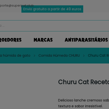
porte@superpet.club
Envio gratuito a partir de 49 euros
ROEDORES
MARCAS
ANTIPARASITÁRIOS
a húmida de gato
Comida Húmeda CHURU
Churu Cat R
Churu Cat Receta
Delicioso lanche cremoso sab
textura e sabor irresistível.