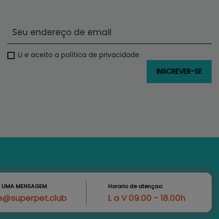
Li e aceito a política de privacidade
S UMA MENSAGEM
Horario de atençao:
e@superpet.club
L a V 09.00 - 18.00h