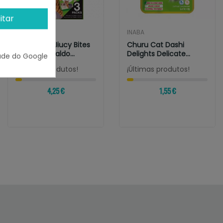
itar
INABA
INABA
Churu Cat Jiucy Bites
Churu Cat Dashi
Calamar-Caldo
Delights Delicate
ade do Google
Casero
Flakes Pollo Con...
¡Últimas produtos!
¡Últimas produtos!
4,25 €
1,55 €