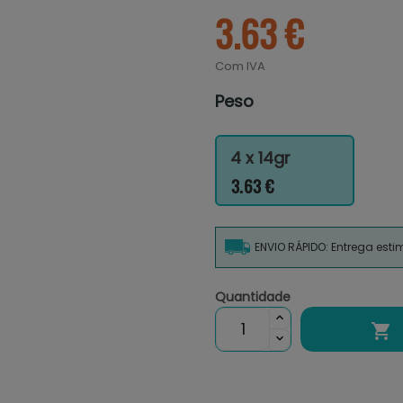
3.63 €
Com IVA
Peso
4 x 14gr
3.63 €
ENVIO RÁPIDO: Entrega est
Quantidade
