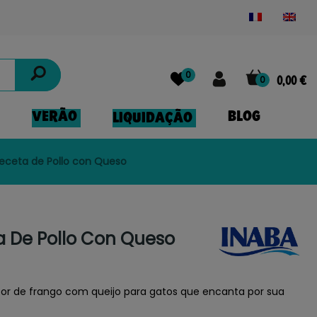
Powered by
Translate
0
0
0,00 €
VERÃO
BLOG
LIQUIDAÇÃO
eceta de Pollo con Queso
 De Pollo Con Queso
or de frango com queijo para gatos que encanta por sua