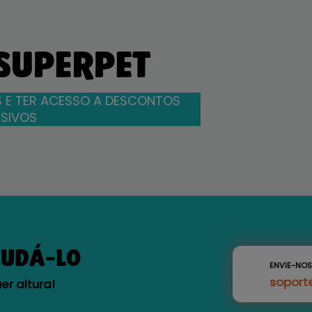
 SUPERPET
 E TER ACESSO A DESCONTOS
SIVOS
JUDÁ-LO
ENVIE-NO
soport
r altura!