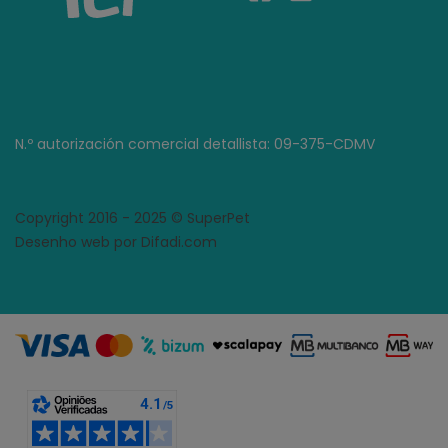
N.º autorización comercial detallista: 09-375-CDMV
Copyright 2016 - 2025 © SuperPet
Desenho web por Difadi.com