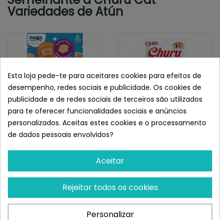
Variedades de Atún
Esta loja pede-te para aceitares cookies para efeitos de
desempenho, redes sociais e publicidade. Os cookies de
publicidade e de redes sociais de terceiros são utilizados
para te oferecer funcionalidades sociais e anúncios
personalizados. Aceitas estes cookies e o processamento
de dados pessoais envolvidos?
INABA
INABA
Churu Cat Juicy Bites
Churu Cat Receta De
Aceitar
Vieira Y Cangrejo
Salmón Con Atún
¡Últimas produtos!
¡Últimas produtos!
Rejeitar todos os cookies
4,25 €
3,63 €
Personalizar