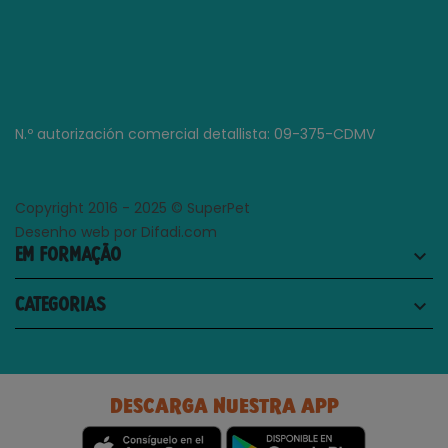
N.º autorización comercial detallista: 09-375-CDMV
Copyright 2016 - 2025 © SuperPet
Desenho web por Difadi.com
EM FORMAÇÃO
keyboard_arrow_down
CATEGORIAS
keyboard_arrow_down
DESCARGA NUESTRA APP