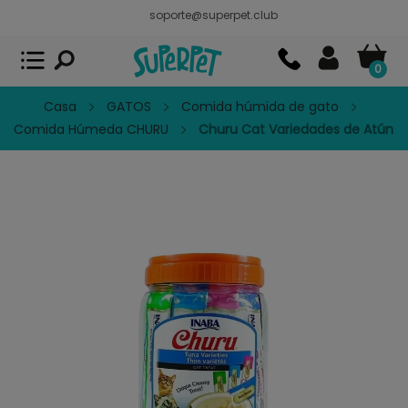
soporte@superpet.club
Superpet, comida para mascotas
VER
x
Superpet Club.
APP GRATIS - En
Google Play
0
Casa
GATOS
Comida húmida de gato
Comida Húmeda CHURU
Churu Cat Variedades de Atún