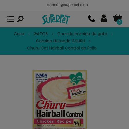
soporte@superpet.club
Superpet, comida para mascotas
VER
x
Superpet Club.
APP GRATIS - En
Google Play
0
Casa
GATOS
Comida húmida de gato
Comida Húmeda CHURU
Churu Cat Hairball Control de Pollo