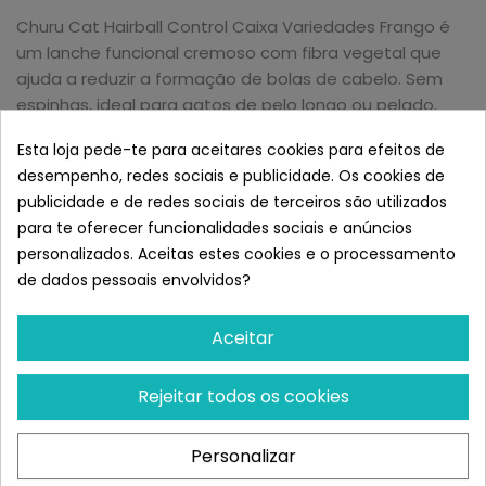
Churu Cat Hairball Control Caixa Variedades Frango é
um lanche funcional cremoso com fibra vegetal que
ajuda a reduzir a formação de bolas de cabelo. Sem
espinhas, ideal para gatos de pelo longo ou pelado.
Semelhante a Churu Cat Hairball
Control de Pollo
Esta loja pede-te para aceitares cookies para efeitos de
desempenho, redes sociais e publicidade. Os cookies de
publicidade e de redes sociais de terceiros são utilizados
para te oferecer funcionalidades sociais e anúncios
personalizados. Aceitas estes cookies e o processamento
de dados pessoais envolvidos?
Aceitar
Rejeitar todos os cookies
INABA
INABA
Personalizar
Churu Cat Fun Bites De
Churu Cat Meal Topper