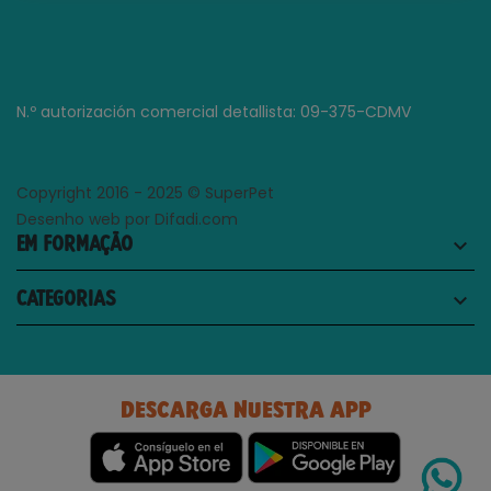
N.º autorización comercial detallista: 09-375-CDMV
Copyright 2016 - 2025 © SuperPet
Desenho web por Difadi.com
EM FORMAÇÃO
keyboard_arrow_down
CATEGORIAS
keyboard_arrow_down
DESCARGA NUESTRA APP