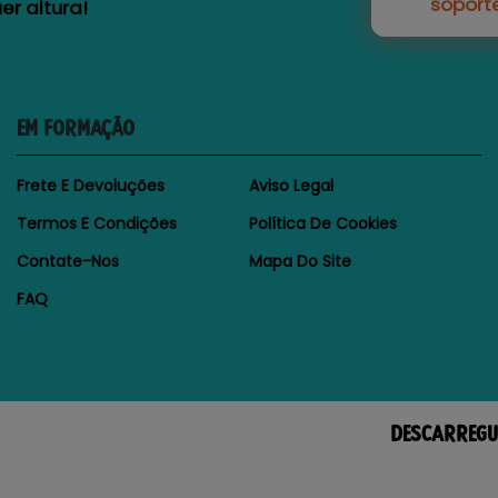
soport
r altura!
EM FORMAÇÃO
Frete E Devoluções
Aviso Legal
Termos E Condições
Política De Cookies
Contate-Nos
Mapa Do Site
FAQ
DESCARREGU