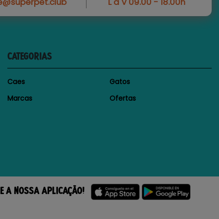
e@superpet.club
L a V 09.00 - 18.00h
CATEGORIAS
Caes
Gatos
Marcas
Ofertas
E A NOSSA APLICAÇÃO!