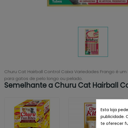
Churu Cat Hairball Control Caixa Variedades Frango é um
para gatos de pelo longo ou pelado.
Semelhante a Churu Cat Hairball Con
Esta loja ped
publicidade. 
te oferecer f