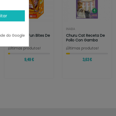
itar
INABA
INABA
ade do Google
Churu Cat Fun Bites De
Churu Cat Receta De
Pollo
Pollo Con Gamba
¡Últimas produtos!
¡Últimas produtos!
9,49 €
3,63 €