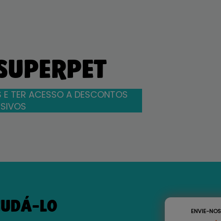
 SUPERPET
 E TER ACESSO A DESCONTOS
SIVOS
JUDÁ-LO
ENVIE-NO