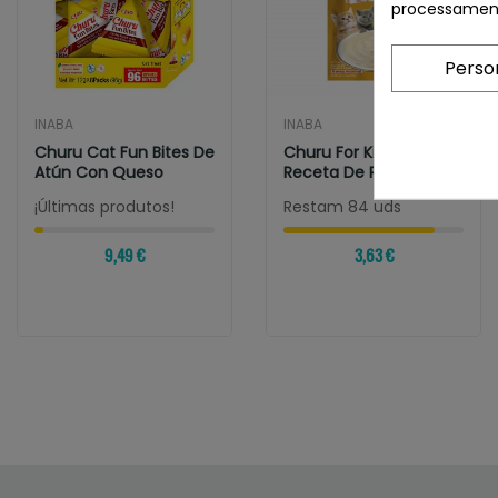
processament
Perso
INABA
INABA
Churu Cat Fun Bites De
Churu For Kitten
Atún Con Queso
Receta De Pollo
¡Últimas produtos!
Restam 84 uds
9,49 €
3,63 €