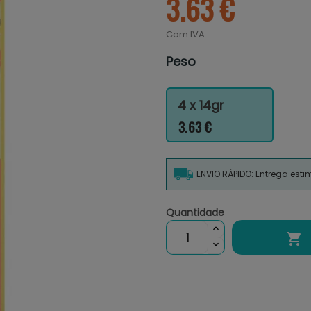
3.63 €
Com IVA
Peso
4 x 14gr
3.63 €
ENVIO RÁPIDO: Entrega est
Quantidade
