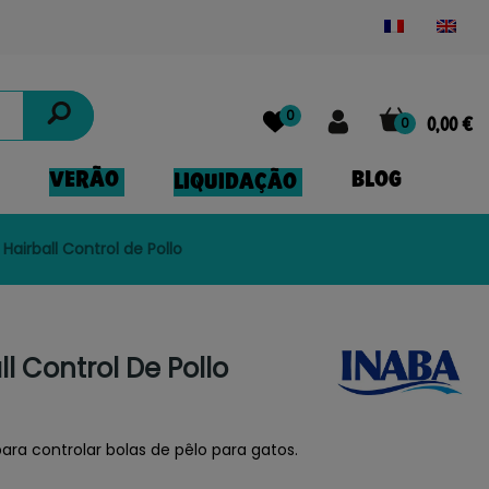
Powered by
Translate
0
0
0,00 €
VERÃO
BLOG
LIQUIDAÇÃO
Hairball Control de Pollo
l Control De Pollo
ra controlar bolas de pêlo para gatos.