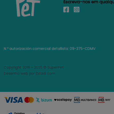
Escreva-nos em qualque
N.º autorización comercial detallista: 09-375-CDMV
Copyright 2016 - 2025 © SuperPet
Desenho web por Difadi.com