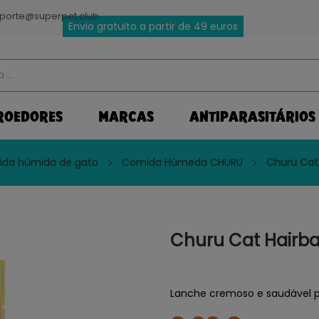
porte@superpet.club
Envio gratuito a partir de 49 euros
ROEDORES
MARCAS
ANTIPARASITÁRIOS
da húmida de gato
Comida Húmeda CHURU
Churu Cat 
Churu Cat Hairbal
Lanche cremoso e saudável pa