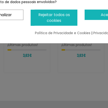
o de dados pessoais envolvidos?
nalizar
Rejeitar todos os
Ace
cookies
INABA
INABA
Política de Privacidade e Cookies
|
Privacid
Churu Cat Receta De
Churu Cat Receta De
Pollo Con Queso
Pollo
¡Últimas produtos!
¡Últimas produtos!
3,63 €
3,63 €