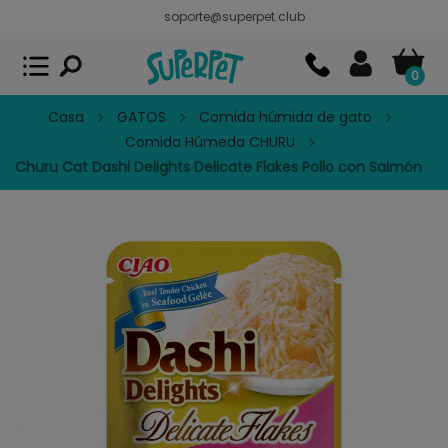
soporte@superpet.club
Superpet, comida para mascotas
VER
x
Superpet Club.
APP GRATIS - En
Google Play
0
Casa
GATOS
Comida húmida de gato
Comida Húmeda CHURU
Churu Cat Dashi Delights Delicate Flakes Pollo con Salmón