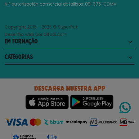
N.º autorización comercial detallista: 09-375-CDMV
Copyright 2016 - 2025 © SuperPet
Desenho web por Difadi.com
EM FORMAÇÃO
keyboard_arrow_down
CATEGORIAS
keyboard_arrow_down
DESCARGA NUESTRA APP