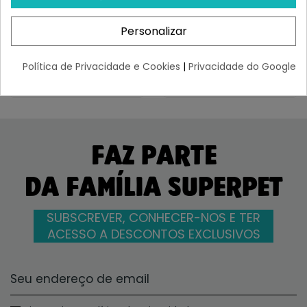
Jerbos
¡Últimas produtos!
¡Últimas produtos!
Personalizar
7,27 €
4,42 €
Política de Privacidade e Cookies
|
Privacidade do Google
FAZ PARTE
DA FAMÍLIA SUPERPET
SUBSCREVER, CONHECER-NOS E TER
ACESSO A DESCONTOS EXCLUSIVOS