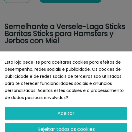
Semelhante a Versele-Laga Sticks
Barritas Sticks para Hamsters y
Jerbos con Miel
Esta loja pede-te para aceitares cookies para efeitos de
desempenho, redes sociais e publicidade. Os cookies de
publicidade e de redes sociais de terceiros são utilizados
para te oferecer funcionalidades sociais e anúncios
personalizados. Aceitas estes cookies e o processamento
de dados pessoais envolvidos?
Aceitar
VERSELE-LAGA
VERSELE-LAGA
Versele-Laga Complete
Versele-Laga Crispy
Rejeitar todos os cookies
Comida Para Hamsters Y
Muesli Para Hamsters