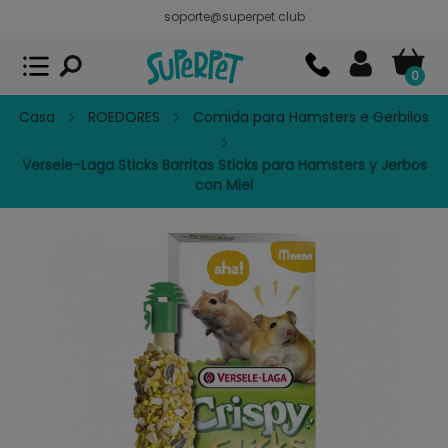
soporte@superpet.club
Superpet, comida para mascotas
VER
x
Superpet Club.
APP GRATIS - En
Google Play
0
Casa
ROEDORES
Comida para Hamsters e Gerbilos
Versele-Laga Sticks Barritas Sticks para Hamsters y Jerbos
con Miel