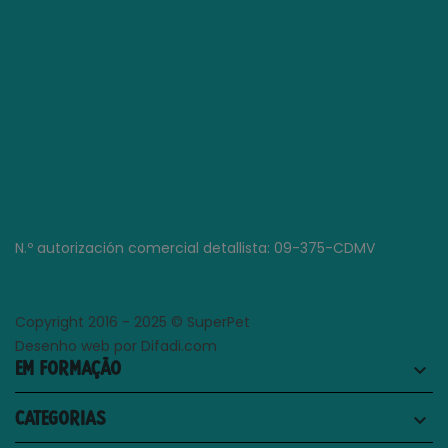
N.º autorización comercial detallista: 09-375-CDMV
Copyright 2016 - 2025 © SuperPet
Desenho web por Difadi.com
EM FORMAÇÃO
keyboard_arrow_down
CATEGORIAS
keyboard_arrow_down