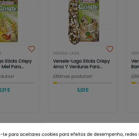
A
VERSELE-LAGA
VER
a Sticks Crispy
Versele-Laga Sticks Crispy
Ver
Miel Para...
Arroz Y Verduras Para...
Bar
Ham
odutos!
¡Últimas produtos!
¡Úl
3,91 €
5,03 €
e-te para aceitares cookies para efeitos de desempenho, redes 