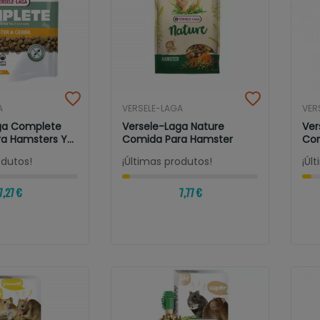
A
VERSELE-LAGA
VER
ga Complete
Versele-Laga Nature
Ver
a Hamsters Y
Comida Para Hamster
Com
odutos!
¡Últimas produtos!
¡Úl
7,27 €
7,77 €