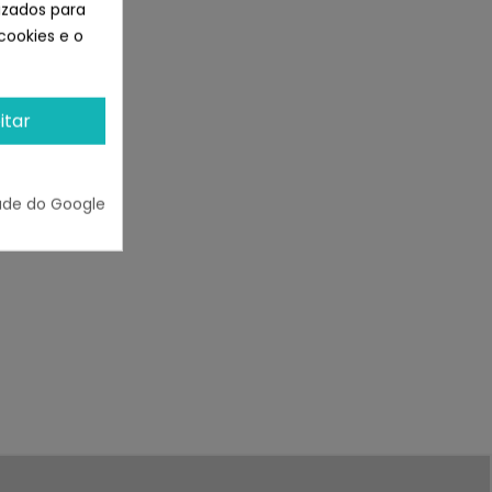
lizados para
cookies e o
itar
ade do Google