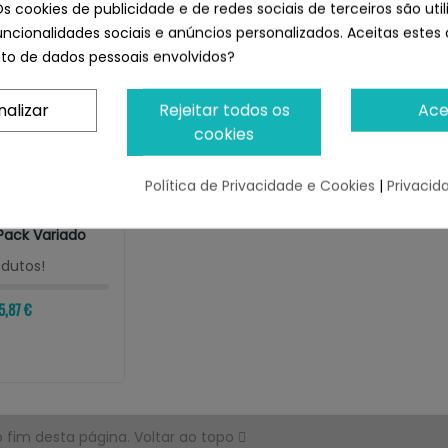
Os cookies de publicidade e de redes sociais de terceiros são uti
uncionalidades sociais e anúncios personalizados. Aceitas estes 
o de dados pessoais envolvidos?
nalizar
Rejeitar todos os
Ace
cookies
Política de Privacidade e Cookies
|
Privacid
A
a Crispy Sticks
Pack Variado
odutos!
5,87 €
fim desta página.
Voltar ao topo