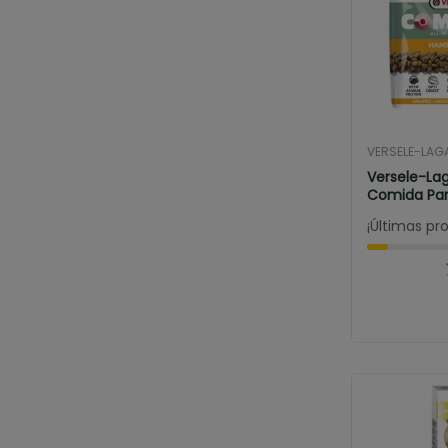
VERSELE-LAG
Versele-La
Comida Par
Jerbos
¡Últimas pr