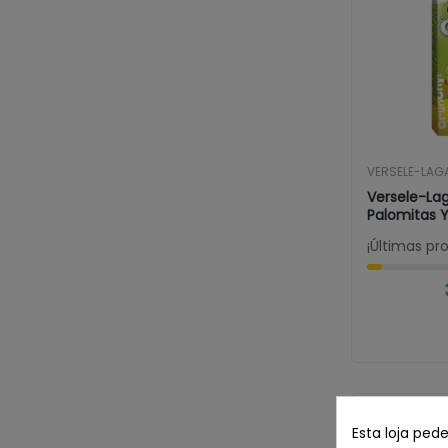
VERSELE-LAG
Versele-Lag
Palomitas Y 
¡Últimas pr
Esta loja ped