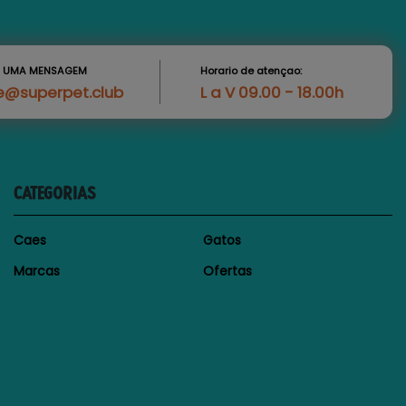
S UMA MENSAGEM
Horario de atençao:
e@superpet.club
L a V 09.00 - 18.00h
CATEGORIAS
Caes
Gatos
Marcas
Ofertas