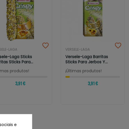
SELE-LAGA
VERSELE-LAGA
sele-Laga Sticks
Versele-Laga Barritas
ritas Sticks Para
Sticks Para Jerbos Y
sters Y...
Ratones...
timas produtos!
¡Últimas produtos!
3,91 €
3,91 €
sociais e