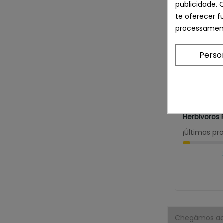
publicidade. 
te oferecer f
processament
Perso
VERSELE-LAG
Versele-Lag
Herbivoros 
¡Últimas pr
Chegámos ao 