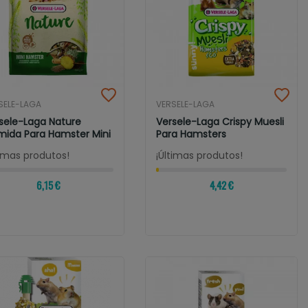
SELE-LAGA
VERSELE-LAGA
sele-Laga Nature
Versele-Laga Crispy Muesli
ida Para Hamster Mini
Para Hamsters
timas produtos!
¡Últimas produtos!
6,15 €
4,42 €