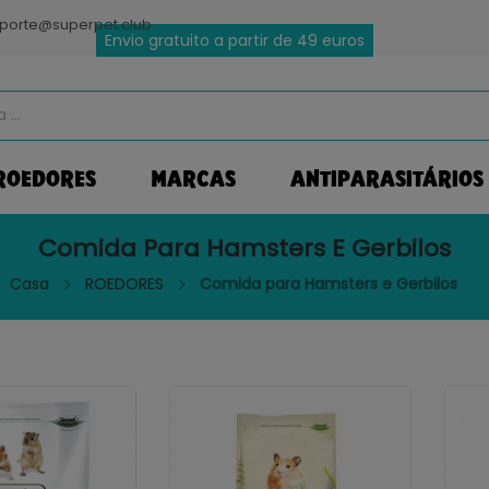
porte@superpet.club
Envio gratuito a partir de 49 euros
ROEDORES
MARCAS
ANTIPARASITÁRIOS
Comida Para Hamsters E Gerbilos
Casa
ROEDORES
Comida para Hamsters e Gerbilos