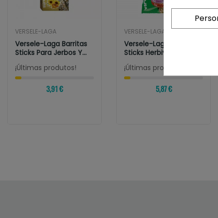
Perso
VERSELE-LAGA
VERSELE-LAGA
Versele-Laga Barritas
Versele-Laga Crispy
Sticks Para Jerbos Y
Sticks Herbivoros Pack
Ratones...
Variado
¡Últimas produtos!
¡Últimas produtos!
3,91 €
5,87 €