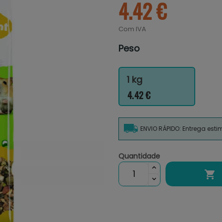
4.42 €
Com IVA
Peso
1 kg
4.42 €
ENVIO RÁPIDO: Entrega est
Quantidade
