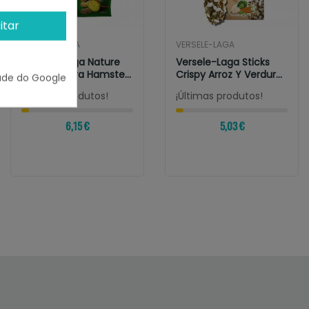
itar
VERSELE-LAGA
VERSELE-LAGA
Versele-Laga Nature
Versele-Laga Sticks
Comida Para Hamster
Crispy Arroz Y Verduras
ade do Google
Mini
Para...
¡Últimas produtos!
¡Últimas produtos!
6,15 €
5,03 €