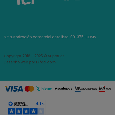
N.º autorización comercial detallista: 09-375-CDMV
Copyright 2016 - 2025 © SuperPet
Desenho web por Difadi.com