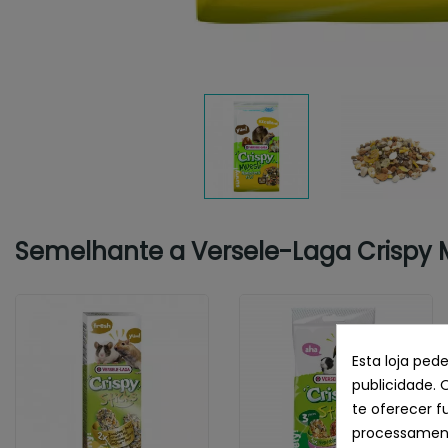
Semelhante a Versele-Laga Crispy 
Esta loja ped
publicidade. 
te oferecer f
processament