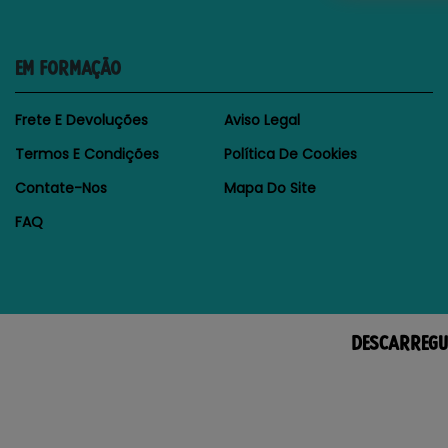
EM FORMAÇÃO
Frete E Devoluções
Aviso Legal
Termos E Condições
Política De Cookies
Contate-Nos
Mapa Do Site
FAQ
DESCARREGU