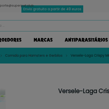
porte@superpet.club
Envio gratuito a partir de 49 euros
ROEDORES
MARCAS
ANTIPARASITÁRIOS
Comida para Hamsters e Gerbilos
Versele-Laga Crispy M
Versele-Laga Cri