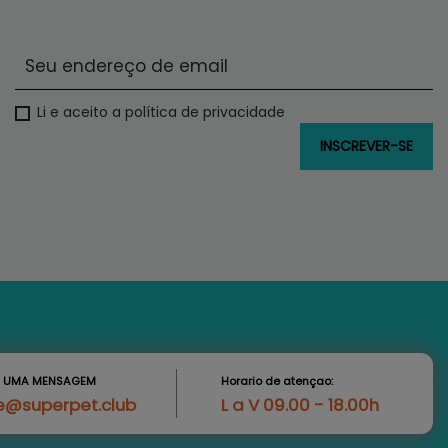
Li e aceito a política de privacidade
S UMA MENSAGEM
Horario de atençao:
e@superpet.club
L a V 09.00 - 18.00h