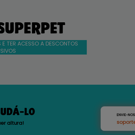
 SUPERPET
 E TER ACESSO A DESCONTOS
SIVOS
JUDÁ-LO
ENVIE-NO
soport
r altura!