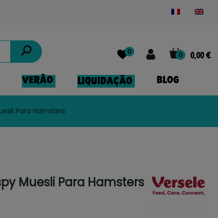
Powered by
Translate
0
0
0,00 €
VERÃO
BLOG
LIQUIDAÇÃO
uesli Para Hamsters
spy Muesli Para Hamsters