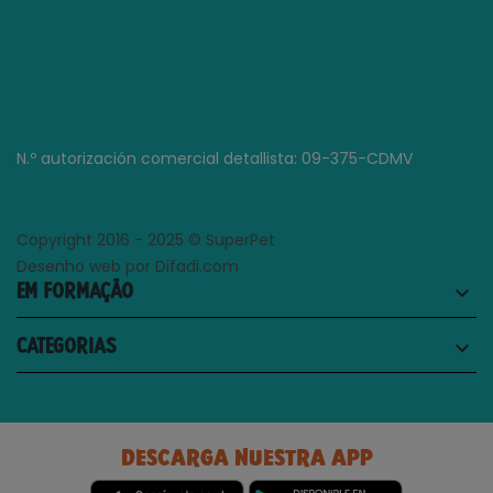
N.º autorización comercial detallista: 09-375-CDMV
Copyright 2016 - 2025 © SuperPet
Desenho web por Difadi.com
EM FORMAÇÃO
keyboard_arrow_down
CATEGORIAS
keyboard_arrow_down
DESCARGA NUESTRA APP