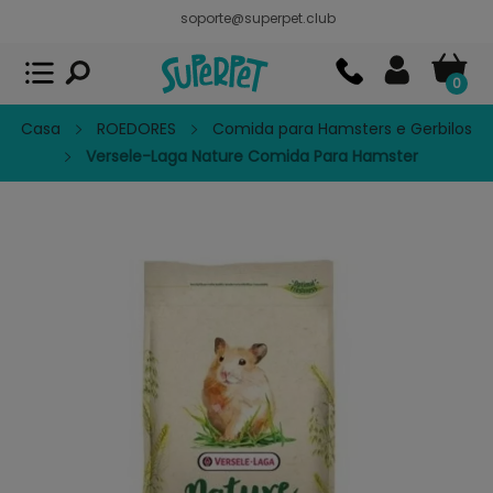
soporte@superpet.club
Superpet, comida para mascotas
VER
x
Superpet Club.
APP GRATIS - En
Google Play
0
Casa
ROEDORES
Comida para Hamsters e Gerbilos
Versele-Laga Nature Comida Para Hamster