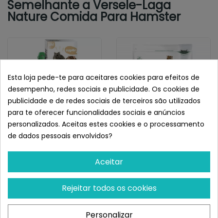
Semelhante a Versele-Laga
Nature Comida Para Hamster
Esta loja pede-te para aceitares cookies para efeitos de
desempenho, redes sociais e publicidade. Os cookies de
publicidade e de redes sociais de terceiros são utilizados
para te oferecer funcionalidades sociais e anúncios
personalizados. Aceitas estes cookies e o processamento
de dados pessoais envolvidos?
VERSELE-LAGA
VERSELE-LAGA
Versele-Laga Sticks
Versele-Laga Complete
Aceitar
Crispy Arroz Y Verduras
Comida Para Hamsters Y
Para...
Jerbos
¡Últimas produtos!
¡Últimas produtos!
Rejeitar todos os cookies
5,03 €
7,27 €
Personalizar